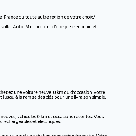
de-France ou toute autre région de votre choix.*
nseiller AutoJM et profiter d’une prise en main et
chetiez une voiture neuve, 0 km ou d'occasion, votre
usqu'à la remise des clés pour une livraison simple,
 neuves, véhicules 0 km et occasions récentes. Vous
s rechargeables et électriques.
ur que lors d'un achat en concession française. Votre