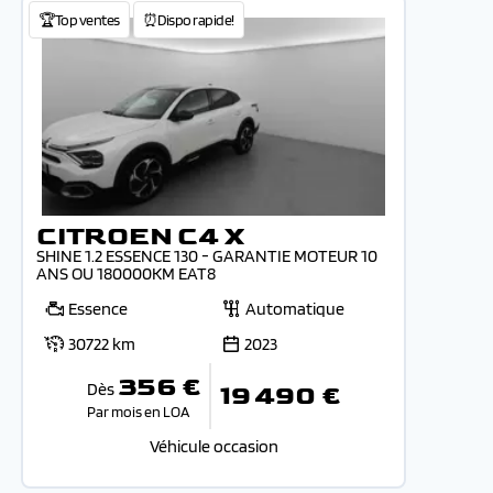
🏆Top ventes
⏰Dispo rapide!
CITROEN C4 X
SHINE 1.2 ESSENCE 130 - GARANTIE MOTEUR 10
ANS OU 180000KM EAT8
Essence
Automatique
30722 km
2023
356 €
Dès
19 490 €
Par mois en LOA
Véhicule occasion