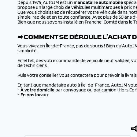
Depuis 1975, AutoJM est un
mandataire automobile
spécial
propose un large choix de véhicules multimarques à prix 
Que vous choisissiez de récupérer votre véhicule dans notr
simple, rapide et en toute confiance. Avec plus de 50 ans d'ex
Bien que nous soyons installé en Franche-Comté dans le Terr
➡️ COMMENT SE DÉROULE L'ACHAT D
Vous vivez en Île-de-France, pas de soucis ! Bien qu'AutoJ
simplicité.
En effet, dès votre commande de véhicule neuf validée, vot
de techniciens.
Puis votre conseiller vous contactera pour prévoir la livrai
En tant que mandataire auto à Île-de-France, AutoJM vous 
-
À
votre domicile
par convoyage ou par camion (Hors Corse
-
En nos locaux
