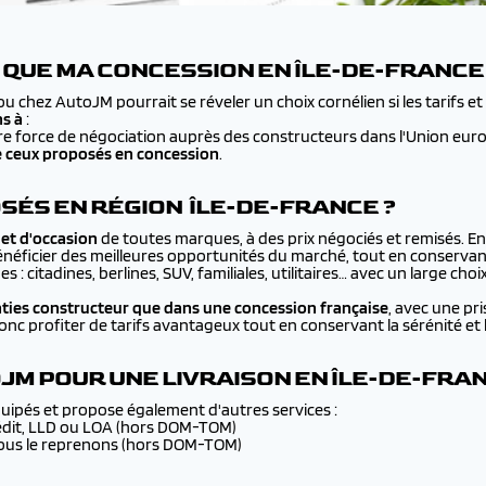
 QUE MA CONCESSION EN ÎLE-DE-FRANCE
 chez AutoJM pourrait se réveler un choix cornélien si les tarifs et
ns à
:
re force de négociation auprès des constructeurs dans l'Union eur
 ceux proposés en concession
.
SÉS EN RÉGION ÎLE-DE-FRANCE ?
 et d'occasion
de toutes marques, à des prix négociés et remisés. E
bénéficier des meilleures opportunités du marché, tout en conservant
 : citadines, berlines, SUV, familiales, utilitaires… avec un large ch
ies constructeur que dans une concession française
, avec une pr
c profiter de tarifs avantageux tout en conservant la sérénité et l
M POUR UNE LIVRAISON EN ÎLE-DE-FRAN
ipés et propose également d'autres services :
crédit, LLD ou LOA (hors DOM-TOM)
nous le reprenons (hors DOM-TOM)