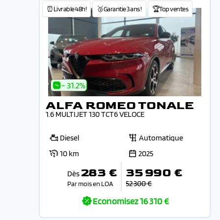
⏰Livrable 48h!
🥉Garantie 3 ans !
🏆Top ventes
- 31.2%
ALFA ROMEO TONALE
1.6 MULTIJET 130 TCT6 VELOCE
Diesel
Automatique
10 km
2025
283 €
35 990 €
Dès
52 300 €
Par mois en LOA
Economisez
16 310 €