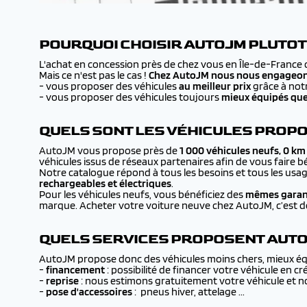
POURQUOI CHOISIR AUTOJM PLUTOT
L'achat en concession près de chez vous en Île-de-France ou
Mais ce n'est pas le cas !
Chez AutoJM nous nous engageo
- vous proposer des véhicules
au meilleur prix
grâce à not
- vous proposer des véhicules toujours
mieux équipés que
QUELS SONT LES VÉHICULES PROPO
AutoJM vous propose près de
1 000 véhicules neufs, 0 km
véhicules issus de réseaux partenaires afin de vous faire 
Notre catalogue répond à tous les besoins et tous les usages
rechargeables et électriques
.
Pour les véhicules neufs, vous bénéficiez des
mêmes garant
marque. Acheter votre voiture neuve chez AutoJM, c’est don
QUELS SERVICES PROPOSENT AUTOJ
AutoJM propose donc des véhicules moins chers, mieux équ
-
financement
: possibilité de financer votre véhicule en 
-
reprise
: nous estimons gratuitement votre véhicule et 
-
pose d'accessoires
: pneus hiver, attelage ...