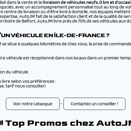
isé dans la vente et la
livraison de véhicules neufs, 0 km et d'occas
négociés, avec un accompagnement personnalisé tout au long de vot
e centre de livraison ou d'être livré à domicile, nos équipes mette
pertise, AutoJM fait de la satisfaction client et de la qualité de serv
itoire de Belfort, AutoJM livre près de 70% de ses véhicules aux dom
'UN VÉHICULE EN ÎLE-DE-FRANCE ?
M se situe à quelques kilomètres de chez vous, la prise de commande 
re véhicule est réceptionné dans nos locaux dans un premier temps,
son du véhicule.
livre selon vos préférences :
, tarif nous consulter)
Voir notre cataogue
-
Contactez un conseiller !
 Top Promos chez Auto