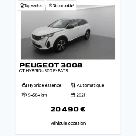
🏆Top ventes
⏰Dispo rapide!
PEUGEOT 3008
GT HYBRID4 300 E-EAT8
Hybride essence
Automatique
94584 km
2021
20 490 €
Véhicule occasion