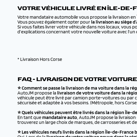
VOTRE VÉHICULE LIVRÉ EN ÎLE-DE-F
Votre mandataire automobile vous propose la livraison en Î
Vous pouvez également opter pour
la livraison au siège 
Si vous faites livrer votre véhicule dans nos locaux, vous p
d’explications concernant votre nouvelle voiture avec l’un
* Livraison Hors Corse
FAQ - LIVRAISON DE VOTRE VOITUR
⭐ Comment se passe la livraison de ma voiture dans la rég
AutoJM propose la
livraison de votre voiture dans la régi
véhicule peut être livré par camion porte-voitures ou par 
sécurisée et adaptée à vos besoins. (Métropole, hors Corse
⭐ Quels véhicules peuvent être livrés dans la région Île-d
En tant que
mandataire auto
, AutoJM propose la livraison
trouverez un large choix de marques, de carrosseries et de 
⭐ Les véhicules neufs livrés dans la région Île-de-France 
Oui. Lors de la
livraison de votre voiture neuve dans la ré