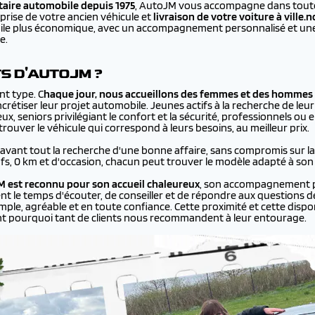
aire automobile depuis 1975
, AutoJM vous accompagne dans toutes
prise de votre ancien véhicule et
livraison de votre voiture à
ville.
bile plus économique, avec un accompagnement personnalisé et une 
e.
TS D'AUTOJM ?
nt type. C
haque jour, nous accueillons des femmes et des hommes 
rétiser leur projet automobile. Jeunes actifs à la recherche de leur
ux, seniors privilégiant le confort et la sécurité, professionnels ou
ouver le véhicule qui correspond à leurs besoins, au meilleur prix.
 avant tout la recherche d'une bonne affaire, sans compromis sur la q
ufs, 0 km et d'occasion, chacun peut trouver le modèle adapté à son
 est reconnu pour son accueil chaleureux
, son accompagnement p
ent le temps d'écouter, de conseiller et de répondre aux questions de
le, agréable et en toute confiance. Cette proximité et cette disponi
nt pourquoi tant de clients nous recommandent à leur entourage.