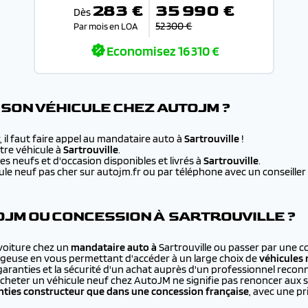
283 €
35 990 €
Dès
52 300 €
Par mois en LOA
Economisez
16 310 €
SON VÉHICULE CHEZ AUTOJM ?
 il faut faire appel au mandataire auto à
Sartrouville
!
re véhicule à
Sartrouville
.
s neufs et d'occasion disponibles et livrés à
Sartrouville
.
e neuf pas cher sur autojm.fr ou par téléphone avec un conseiller au
JM OU CONCESSION À SARTROUVILLE ?
 voiture chez un
mandataire auto à
Sartrouville ou passer par une c
ageuse en vous permettant d'accéder à un large choix de
véhicules 
 garanties et la sécurité d'un achat auprès d'un professionnel recon
cheter un véhicule neuf chez AutoJM ne signifie pas renoncer aux 
ties constructeur que dans une concession française
, avec une p