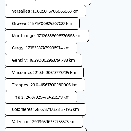
Versailles : 15.605016706666863 km
Orgeval : 15.75706924267627 km
Montrouge : 17.126858698376868 km
Cergy : 17.183587479936914 km
Gentilly : 18.290002953754783 km
Vincennes : 21.51490313773794 km
Trappes : 23.046561700560005 km
Thiais : 24.87929479420579 km
Coignières : 28.673747328137196 km
Valenton : 29.196596252753523 km