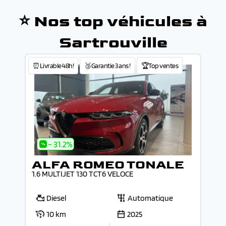
⭐ Nos top véhicules à
Sartrouville
⏰Livrable 48h!
🥉Garantie 3 ans !
🏆Top ventes
- 31.2%
ALFA ROMEO TONALE
1.6 MULTIJET 130 TCT6 VELOCE
Diesel
Automatique
10 km
2025