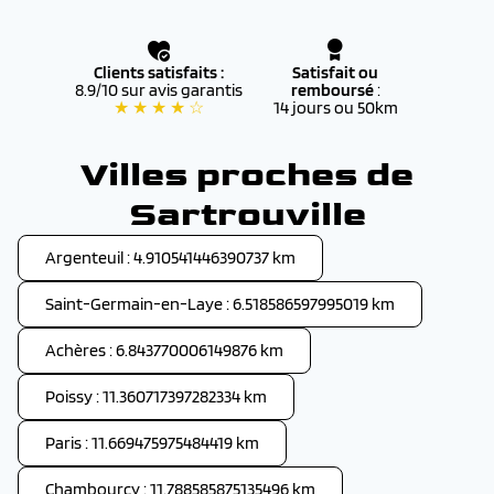
Clients satisfaits :
Satisfait ou
8.9/10 sur avis garantis
remboursé
:
★ ★ ★ ★ ☆
14 jours ou 50km
Villes proches de
Sartrouville
Argenteuil : 4.910541446390737 km
Saint-Germain-en-Laye : 6.518586597995019 km
Achères : 6.843770006149876 km
Poissy : 11.360717397282334 km
Paris : 11.669475975484419 km
Chambourcy : 11.788585875135496 km