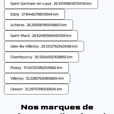
Saint-Germain-en-Laye : 26.931998516724118 km
Esbly : 27.84482788516545 km
Achères : 28.290081992416603 km
Saint-Mard : 28.624905654161058 km
Isles-lès-Villenoy : 29.33127923423456 km
Chambourcy : 30.55540057638855 km
Poissy : 31.407203852535662 km
Villenoy : 32.22857630808654 km
Cesson : 33.29751390530634 km
Nos marques de