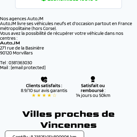
Nos agences AutoJM
AutoJM livre ses véhicules neufs et d'occasion partout en France
métropolitaine (hors Corse).
Vous avez la possibilité de récupérer votre véhicule dans nos
centres :
AutoJM
271 rue de la Basinière
90120 Morvillars
Tel : 0381363030
Mail :
[email protected]
Clients satisfaits :
Satisfait ou
8.9/10 sur avis garantis
remboursé
:
★ ★ ★ ★ ☆
14 jours ou 50km
Villes proches de
Vincennes
Gentilly : 8.238254154800906 km