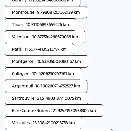
Montrouge : 9.798081267362129 km
Thiais : 10.51106893649226 km
Valenton : 10.877544268679038 km
Paris : 11.507741139213797 km
Montgeron : 16.53705003080167 km
Collégien : 17.44206230247161 km
Argenteuil : 18.700260714752527 km
Sartrouville : 21.514903137710075 km
Brie-Comte-Robert : 21.92421930938304 km
Versailles : 23.30842100215753 km