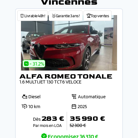
Vincennes
⏰Livrable 48h!
🥉Garantie 3 ans !
🏆Top ventes
- 31.2%
ALFA ROMEO TONALE
1.6 MULTIJET 130 TCT6 VELOCE
Diesel
Automatique
10 km
2025
283 €
35 990 €
Dès
52 300 €
Par mois en LOA
Economisez
16 310 €