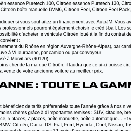
roën essence Puretech 100, Citroën essence Puretech 130, Citro
 Citroën boîte manuelle BVM6, Citroën Feel, Citroën Feel Pack,
iquer si vous souhaitez un financement avec AutoJM. Vous avez 
rofessionnels pourront également choisir le crédit-bail. Les so
sibilité d’acheter le véhicule Citroën loué à la fin du contrat de
 convient :
(département du Rhône en région Auvergne-Rhône-Alpes), par ca
 neuve à Villeurbanne, par camion ou par convoyeur
asé à Morvillars (90120)
ins cher de la marque Citroën, il faudra que celui-ci puisse cir
la vente de votre ancienne voiture au meilleur prix.
ANNE : TOUTE LA GAM
bénéficiez de tarifs préférentiels toute l'année grâce à nos ni
 chères grâce à d'importantes remises : SUV, citadine, break, f
nce, 5 places, 7 places, boîte manuelle, boîte automatique… Et 
W, Citroën, Dacia, DS, Fiat, Ford, Hyundai, Opel, Nissan, To
isposent du gravage avec 12 mois d’assurance compris et vous p