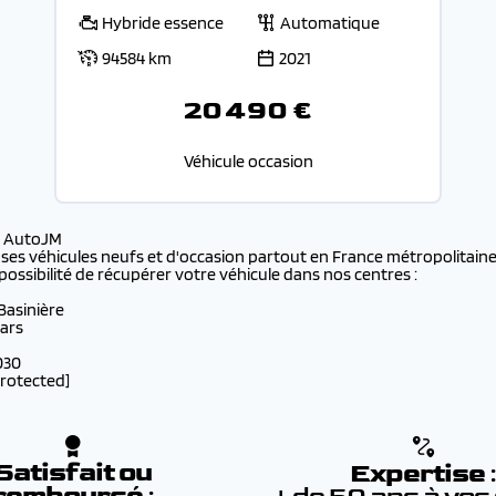
Hybride essence
Automatique
94584 km
2021
20 490 €
Véhicule occasion
s AutoJM
 ses véhicules neufs et d'occasion partout en France métropolitaine 
possibilité de récupérer votre véhicule dans nos centres :
 Basinière
lars
030
protected]
Satisfait ou
Expertise
remboursé
: