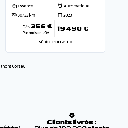
Essence
Automatique
30722 km
2023
356 €
Dès
19 490 €
Par mois en LOA
Véhicule occasion
(hors Corse).
:
Clients livrés :