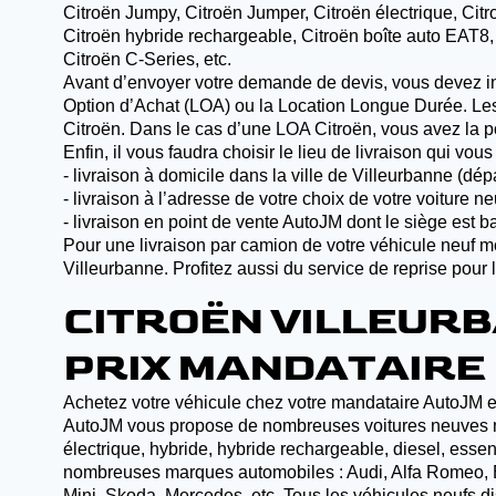
Citroën Jumpy, Citroën Jumper, Citroën électrique, Cit
Citroën hybride rechargeable, Citroën boîte auto EAT8,
Citroën C-Series, etc.
Avant d’envoyer votre demande de devis, vous devez ind
Option d’Achat (LOA) ou la Location Longue Durée. Les p
Citroën. Dans le cas d’une LOA Citroën, vous avez la pos
Enfin, il vous faudra choisir le lieu de livraison qui vous
- livraison à domicile dans la ville de Villeurbanne 
- livraison à l’adresse de votre choix de votre voiture
- livraison en point de vente AutoJM dont le siège est b
Pour une livraison par camion de votre véhicule neuf mo
Villeurbanne.
Profitez aussi du service de reprise pour 
CITROËN VILLEURB
PRIX MANDATAIRE
Achetez votre véhicule chez votre mandataire AutoJM et 
AutoJM vous propose de nombreuses voitures neuves moins
électrique, hybride, hybride rechargeable, diesel, esse
nombreuses marques automobiles : Audi, Alfa Romeo, BM
Mini, Skoda, Mercedes, etc. Tous les véhicules neufs d