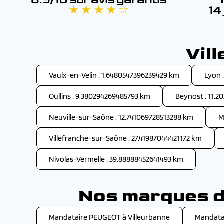
★ ★ ★ ★ ☆
14
Vil
Vaulx-en-Velin : 1.6480547396239429 km
Lyon 
Oullins : 9.380294269485793 km
Beynost : 11.2
Neuville-sur-Saône : 12.741069728513288 km
M
Villefranche-sur-Saône : 27.41987044421172 km
Nivolas-Vermelle : 39.88888452641493 km
Nos marques de
Mandataire PEUGEOT à Villeurbanne
Mandata