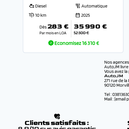
Diesel
Automatique
10 km
2025
283 €
35 990 €
Dès
52 300 €
Par mois en LOA
Economisez
16 310 €
Nos agence
AutoJM livre
Vous avez la 
AutoJM
271 rue de la
90120 Morvil
Tel : 0381363
Mail :
[email 
Clients satisfaits :
8.9/10 sur avis garantis