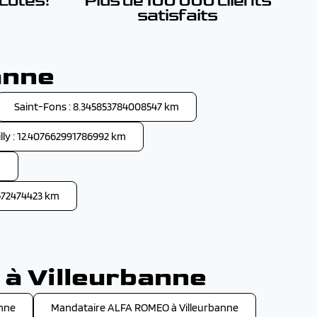
 côtés!
Plus de 100 000 clients
satisfaits
anne
Saint-Fons : 8.345853784008547 km
lly : 12.407662991786992 km
m
7672474423 km
 à Villeurbanne
anne
Mandataire ALFA ROMEO à Villeurbanne