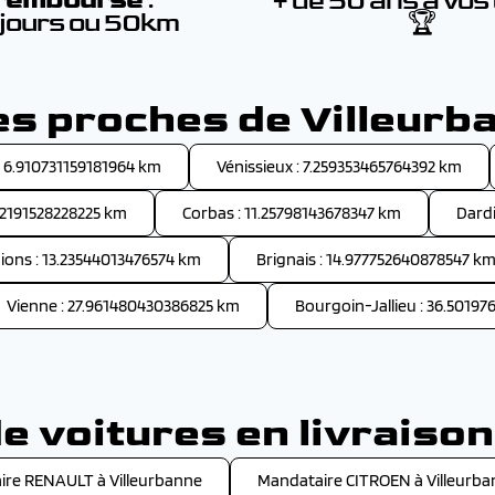
+ de 50 ans à vos
 jours ou 50km
🏆
les proches de Villeurb
: 6.910731159181964 km
Vénissieux : 7.259353465764392 km
02191528228225 km
Corbas : 11.25798143678347 km
Dardi
ions : 13.23544013476574 km
Brignais : 14.977752640878547 k
Vienne : 27.961480430386825 km
Bourgoin-Jallieu : 36.5019
 voitures en livraison
ire RENAULT à Villeurbanne
Mandataire CITROEN à Villeurb