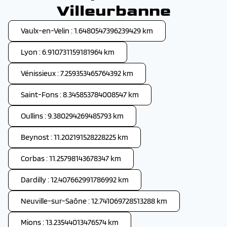
Villeurbanne
Vaulx-en-Velin : 1.6480547396239429 km
Lyon : 6.910731159181964 km
Vénissieux : 7.259353465764392 km
Saint-Fons : 8.345853784008547 km
Oullins : 9.380294269485793 km
Beynost : 11.202191528228225 km
Corbas : 11.25798143678347 km
Dardilly : 12.407662991786992 km
Neuville-sur-Saône : 12.741069728513288 km
Mions : 13.23544013476574 km