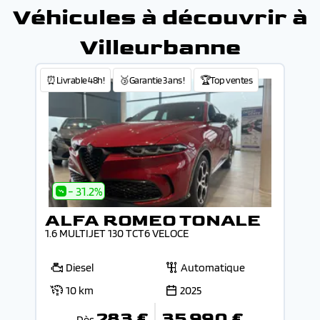
Véhicules à découvrir à
Villeurbanne
⏰Livrable 48h!
🥉Garantie 3 ans !
🏆Top ventes
- 31.2%
ALFA ROMEO TONALE
1.6 MULTIJET 130 TCT6 VELOCE
Diesel
Automatique
10 km
2025
283 €
35 990 €
Dès