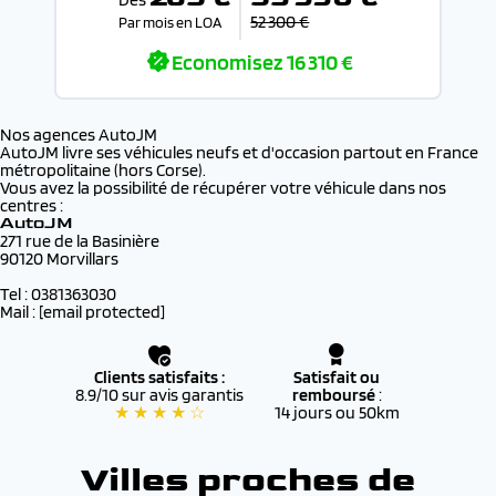
52 300 €
Par mois en LOA
Economisez
16 310 €
Nos agences AutoJM
AutoJM livre ses véhicules neufs et d'occasion partout en France
métropolitaine (hors Corse).
Vous avez la possibilité de récupérer votre véhicule dans nos
centres :
AutoJM
271 rue de la Basinière
90120 Morvillars
Tel : 0381363030
Mail :
[email protected]
Clients satisfaits :
Satisfait ou
8.9/10 sur avis garantis
remboursé
:
★ ★ ★ ★ ☆
14 jours ou 50km
Villes proches de