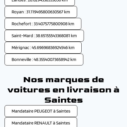
Royan : 31.119495800630567 km
Rochefort : 33.4075775800908 km
Saint-Mard : 38.65155543368081 km
Mérignac : 45.69696836924546 km
Bonneville : 48.35540073658942 km
Nos marques de
voitures en livraison à
Saintes
Mandataire PEUGEOT à Saintes
Mandataire RENAULT à Saintes