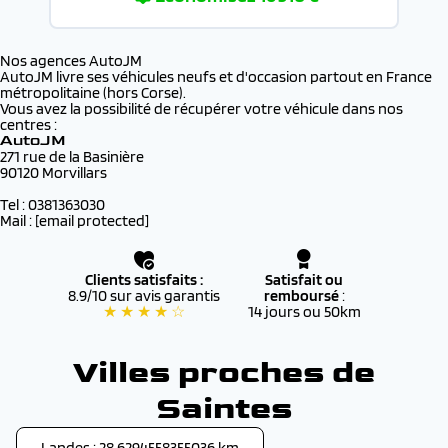
Nos agences AutoJM
AutoJM livre ses véhicules neufs et d'occasion partout en France
métropolitaine (hors Corse).
Vous avez la possibilité de récupérer votre véhicule dans nos
centres :
AutoJM
271 rue de la Basinière
90120 Morvillars
Tel : 0381363030
Mail :
[email protected]
Clients satisfaits :
Satisfait ou
8.9/10 sur avis garantis
remboursé
:
★ ★ ★ ★ ☆
14 jours ou 50km
Villes proches de
Saintes
Landes : 28.6294558355036 km