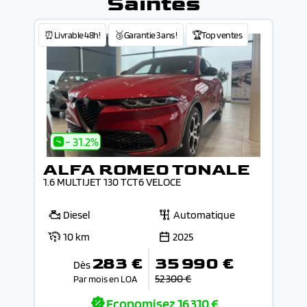
Saintes
⏰Livrable 48h!
🥉Garantie 3 ans !
🏆Top ventes
- 31.2%
ALFA ROMEO TONALE
1.6 MULTIJET 130 TCT6 VELOCE
Diesel
Automatique
10 km
2025
283 €
35 990 €
Dès
52 300 €
Par mois en LOA
Economisez
16 310 €