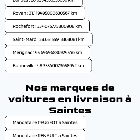
Royan : 31.119495800630567 km
Rochefort : 33.4075775800908 km
Saint-Mard : 38.65155543368081 km
Mérignac : 45.69696836924546 km
Bonneville : 48.35540073658942 km
Nos marques de
voitures en livraison à
Saintes
Mandataire PEUGEOT à Saintes
Mandataire RENAULT à Saintes