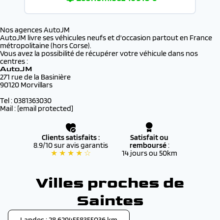
Nos agences AutoJM
AutoJM livre ses véhicules neufs et d'occasion partout en France
métropolitaine (hors Corse).
Vous avez la possibilité de récupérer votre véhicule dans nos
centres :
AutoJM
271 rue de la Basinière
90120 Morvillars
Tel : 0381363030
Mail :
[email protected]
Clients satisfaits :
Satisfait ou
8.9/10 sur avis garantis
remboursé
:
★ ★ ★ ★ ☆
14 jours ou 50km
Villes proches de
Saintes
Landes : 28.6294558355036 km