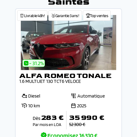
Saintes
⏰Livrable 48h!
🥉Garantie 3 ans !
🏆Top ventes
- 31.2%
ALFA ROMEO TONALE
1.6 MULTIJET 130 TCT6 VELOCE
Diesel
Automatique
10 km
2025
283 €
35 990 €
Dès
52 300 €
Par mois en LOA
Economisez
16 310 €