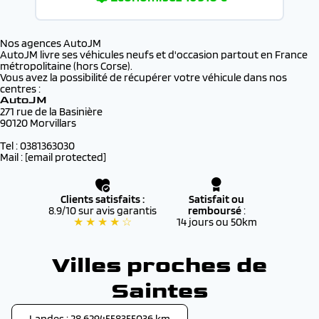
Nos agences AutoJM
AutoJM livre ses véhicules neufs et d'occasion partout en France
métropolitaine (hors Corse).
Vous avez la possibilité de récupérer votre véhicule dans nos
centres :
AutoJM
271 rue de la Basinière
90120 Morvillars
Tel : 0381363030
Mail :
[email protected]
Clients satisfaits :
Satisfait ou
8.9/10 sur avis garantis
remboursé
:
★ ★ ★ ★ ☆
14 jours ou 50km
Villes proches de
Saintes
Landes : 28.6294558355036 km