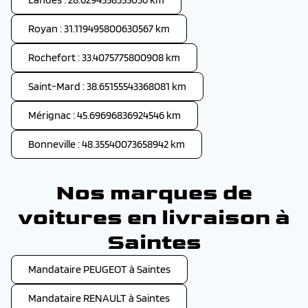
Royan : 31.119495800630567 km
Rochefort : 33.4075775800908 km
Saint-Mard : 38.65155543368081 km
Mérignac : 45.69696836924546 km
Bonneville : 48.35540073658942 km
Nos marques de
voitures en livraison à
Saintes
Mandataire PEUGEOT à Saintes
Mandataire RENAULT à Saintes