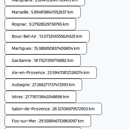
Marseille : 5.854818647052637 km
Rognac : 9.27928529738765 km
Bouc-Bel-Air : 13.073241055624525 km
Martigues : 15.386850837406804 km
Gardanne : 18.11521359716882 km
Aix-en-Provence : 23.59470812126074 km
Aubagne : 27.266271737472593 km
Istres : 27.718113642048696 km
Salon-de-Provence : 28.32106979572903 km
Fos-sur-Mer : 29.558846753863097 km