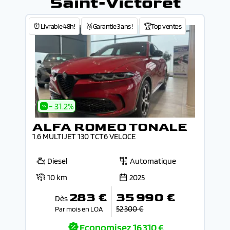
Saint-Victoret
⏰Livrable 48h!
🥉Garantie 3 ans !
🏆Top ventes
- 31.2%
ALFA ROMEO TONALE
1.6 MULTIJET 130 TCT6 VELOCE
Diesel
Automatique
10 km
2025
283 €
35 990 €
Dès
52 300 €
Par mois en LOA
Economisez
16 310 €