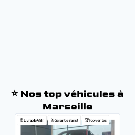
⭐ Nos top véhicules à
Marseille
⏰Livrable 48h!
🥉Garantie 3 ans !
🏆Top ventes