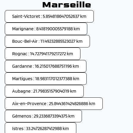
Marseille
Saint-Victoret : 5.854818647052637 km
Marignane : 8.418190005579188 km
Bouc-Bel-Air : 11.49232885523027 km
Rognac : 14.727941179217272 km
Gardanne : 16.215017688751196 km
Martigues : 18.983117012377388 km
Aubagne : 21.79835157904019 km
Aix-en-Provence : 25.844361424826886 km
Gémenos : 29.2336873394375 km
Istres : 33.24726287412988 km