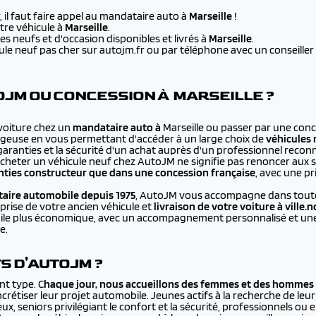
 il faut faire appel au mandataire auto à
Marseille
!
re véhicule à
Marseille
.
s neufs et d'occasion disponibles et livrés à
Marseille
.
e neuf pas cher sur autojm.fr ou par téléphone avec un conseiller au
JM OU CONCESSION À MARSEILLE ?
 voiture chez un
mandataire auto à
Marseille ou passer par une conc
ageuse en vous permettant d'accéder à un large choix de
véhicules 
 garanties et la sécurité d'un achat auprès d'un professionnel recon
cheter un véhicule neuf chez AutoJM ne signifie pas renoncer aux 
ties constructeur que dans une concession française
, avec une p
aire automobile depuis 1975
, AutoJM vous accompagne dans toutes
prise de votre ancien véhicule et
livraison de votre voiture à
ville.
bile plus économique, avec un accompagnement personnalisé et une 
e.
TS D'AUTOJM ?
nt type. C
haque jour, nous accueillons des femmes et des hommes 
rétiser leur projet automobile. Jeunes actifs à la recherche de leur
ux, seniors privilégiant le confort et la sécurité, professionnels ou