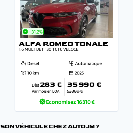
- 31.2%
ALFA ROMEO TONALE
1.6 MULTIJET 130 TCT6 VELOCE
Diesel
Automatique
10 km
2025
283 €
35 990 €
Dès
52 300 €
Par mois en LOA
Economisez
16 310 €
SON VÉHICULE CHEZ AUTOJM ?