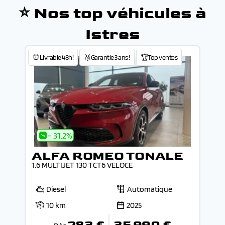
⭐ Nos top véhicules à
Istres
⏰Livrable 48h!
🥉Garantie 3 ans !
🏆Top ventes
- 31.2%
ALFA ROMEO TONALE
1.6 MULTIJET 130 TCT6 VELOCE
Diesel
Automatique
10 km
2025
283 €
35 990 €