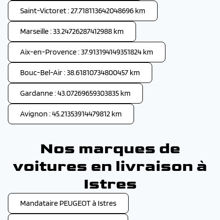
Saint-Victoret : 27.718113642048696 km
Marseille : 33.24726287412988 km
Aix-en-Provence : 37.913194149351824 km
Bouc-Bel-Air : 38.61810734800457 km
Gardanne : 43.07269659303835 km
Avignon : 45.21353914479812 km
Nos marques de
voitures en livraison à
Istres
Mandataire PEUGEOT à Istres