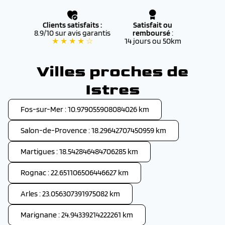
Clients satisfaits :
Satisfait ou
8.9/10 sur avis garantis
remboursé
:
★ ★ ★ ★ ☆
14 jours ou 50km
Villes proches de
Istres
Fos-sur-Mer : 10.979055908084026 km
Salon-de-Provence : 18.29642707450959 km
Martigues : 18.542846484706285 km
Rognac : 22.651106506446627 km
Arles : 23.056307391975082 km
Marignane : 24.94339214222261 km