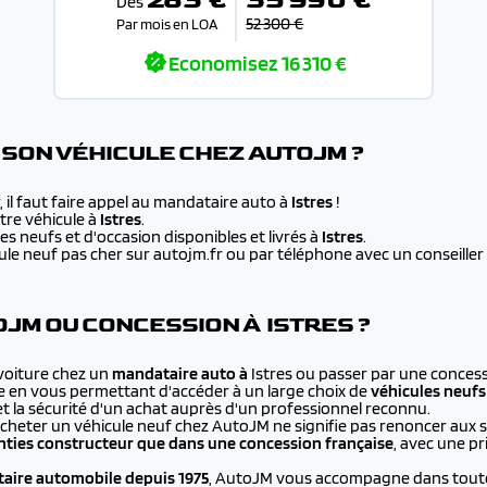
Dès
52 300 €
Par mois en LOA
Economisez
16 310 €
SON VÉHICULE CHEZ AUTOJM ?
 il faut faire appel au mandataire auto à
Istres
!
re véhicule à
Istres
.
s neufs et d'occasion disponibles et livrés à
Istres
.
e neuf pas cher sur autojm.fr ou par téléphone avec un conseiller au
JM OU CONCESSION À ISTRES ?
 voiture chez un
mandataire auto à
Istres ou passer par une concess
e en vous permettant d'accéder à un large choix de
véhicules neufs
et la sécurité d'un achat auprès d'un professionnel reconnu.
cheter un véhicule neuf chez AutoJM ne signifie pas renoncer aux 
ties constructeur que dans une concession française
, avec une p
aire automobile depuis 1975
, AutoJM vous accompagne dans toutes