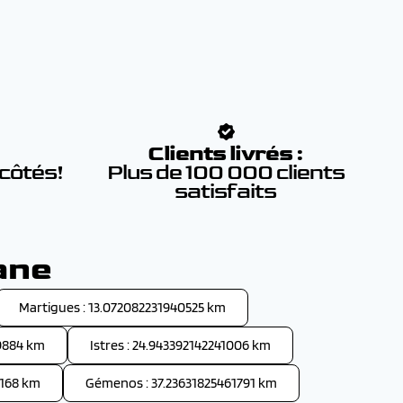
:
Clients livrés :
 côtés!
Plus de 100 000 clients
satisfaits
ane
Martigues : 13.072082231940525 km
9884 km
Istres : 24.943392142241006 km
8168 km
Gémenos : 37.23631825461791 km