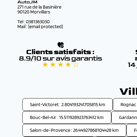
AutoJM
271 rue de la Basinière
90120 Morvillars
Tel : 0381363030
Mail :
[email protected]
Clients satisfaits :
8.9/10 sur avis garantis
★ ★ ★ ★ ☆
14
Vi
Saint-Victoret : 2.804193241705815 km
Rognac 
Bouc-Bel-Air : 15.511928923763412 km
Gardanne
Salon-de-Provence : 26.44927868104428 km
F