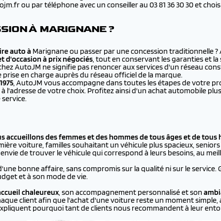
.fr ou par téléphone avec un conseiller au 03 81 36 30 30 et choisir 
SION À MARIGNANE ?
re auto à
Marignane ou passer par une concession traditionnelle ?
et d'occasion à prix négociés
, tout en conservant les garanties et l
chez AutoJM ne signifie pas renoncer aux services d'un réseau cons
e prise en charge auprès du réseau officiel de la marque.
1975
, AutoJM vous accompagne dans toutes les étapes de votre proje
à l'adresse de votre choix. Profitez ainsi d'un achat automobile 
 service.
us accueillons des femmes et des hommes de tous âges et de tous 
ière voiture, familles souhaitant un véhicule plus spacieux, seniors p
vie de trouver le véhicule qui correspond à leurs besoins, au meill
d'une bonne affaire, sans compromis sur la qualité ni sur le service.
dget et à son mode de vie.
ccueil chaleureux
, son accompagnement personnalisé et son
ambi
aque client afin que l'achat d'une voiture reste un moment simple, 
xpliquent pourquoi tant de clients nous recommandent à leur ento