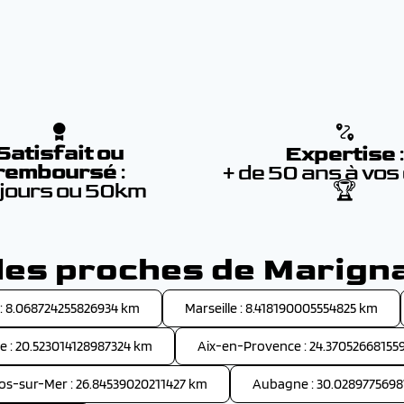
Satisfait ou
Expertise
remboursé
:
+ de 50 ans à vos
 jours ou 50km
🏆
lles proches de Marign
: 8.068724255826934 km
Marseille : 8.418190005554825 km
 : 20.523014128987324 km
Aix-en-Provence : 24.37052668155
os-sur-Mer : 26.84539020211427 km
Aubagne : 30.028977569