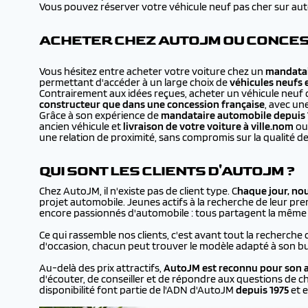
Vous pouvez réserver votre véhicule neuf pas cher sur autojm
ACHETER CHEZ AUTOJM OU CONCES
Vous hésitez entre acheter votre voiture chez un
mandatai
permettant d'accéder à un large choix de
véhicules neufs 
Contrairement aux idées reçues, acheter un véhicule neuf 
constructeur que dans une concession française
, avec un
Grâce à son expérience de
mandataire automobile depuis 
ancien véhicule et
livraison de votre voiture à
ville.nom
ou 
une relation de proximité, sans compromis sur la qualité de
QUI SONT LES CLIENTS D'AUTOJM ?
Chez AutoJM, il n'existe pas de client type. C
haque jour, no
projet automobile. Jeunes actifs à la recherche de leur prem
encore passionnés d'automobile : tous partagent la même en
Ce qui rassemble nos clients, c'est avant tout la recherche 
d'occasion, chacun peut trouver le modèle adapté à son bu
Au-delà des prix attractifs,
AutoJM est reconnu pour son a
d'écouter, de conseiller et de répondre aux questions de ch
disponibilité font partie de l'ADN d'AutoJM
depuis 1975
et e