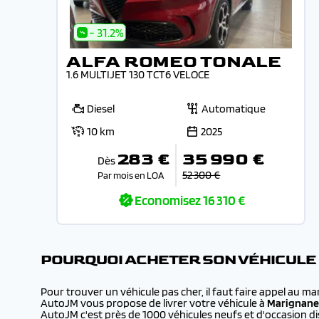
- 31.2%
ALFA ROMEO TONALE
1.6 MULTIJET 130 TCT6 VELOCE
Diesel
Automatique
10 km
2025
283 €
35 990 €
Dès
52 300 €
Par mois en LOA
Economisez
16 310 €
POURQUOI ACHETER SON VÉHICULE
Pour trouver un véhicule pas cher, il faut faire appel au m
AutoJM vous propose de livrer votre véhicule à
Marignane
AutoJM c'est près de 1000 véhicules neufs et d'occasion dis