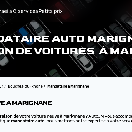
seils & services
Petits prix
ATAIRE AUTO MARIG
ON DE VOITURES À M
ur
Bouches-du-Rhône
Mandataire à Marignane
VE À MARIGNANE
vraison de votre voiture neuve à
Marignane
? AutoJM vous accompag
nt que
mandataire auto
, nous mettons notre expertise à votre servi