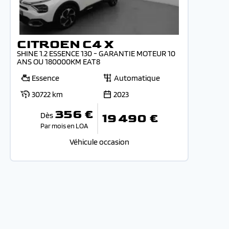
CITROEN C4 X
SHINE 1.2 ESSENCE 130 - GARANTIE MOTEUR 10
ANS OU 180000KM EAT8
Essence
Automatique
30722 km
2023
356 €
Dès
19 490 €
Par mois en LOA
Véhicule occasion