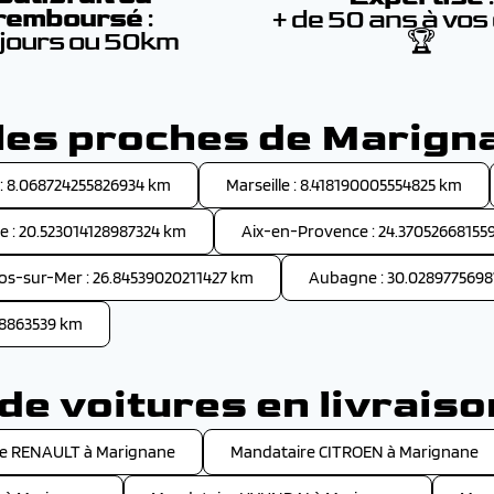
remboursé
:
+ de 50 ans à vos
 jours ou 50km
🏆
lles proches de Marign
: 8.068724255826934 km
Marseille : 8.418190005554825 km
 : 20.523014128987324 km
Aix-en-Provence : 24.37052668155
os-sur-Mer : 26.84539020211427 km
Aubagne : 30.028977569
418863539 km
e voitures en livrais
e RENAULT à Marignane
Mandataire CITROEN à Marignane