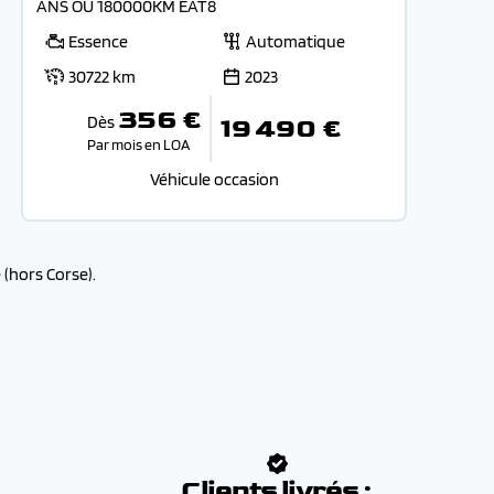
ANS OU 180000KM EAT8
Essence
Automatique
30722 km
2023
356 €
Dès
19 490 €
Par mois en LOA
Véhicule occasion
(hors Corse).
:
Clients livrés :