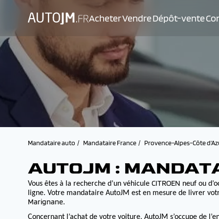
Acheter
Vendre
Dépôt-vente
Con
Mandataire auto
Mandataire France
Provence-Alpes-Côte d'Az
AUTOJM : MANDAT
CITROEN
Vous êtes à la recherche d’un véhicule
neuf ou d’oc
ligne. Votre mandataire AutoJM est en mesure de livrer votr
Marignane
.
Concernant l’achat de votre voiture, AutoJM s’occupe de l’e