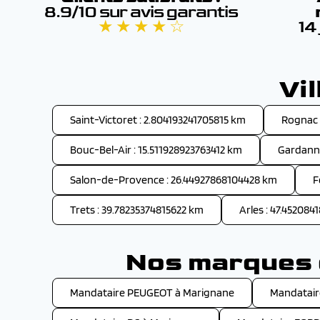
8.9/10 sur avis garantis
★ ★ ★ ★ ☆
14
Vi
Saint-Victoret : 2.804193241705815 km
Rognac 
Bouc-Bel-Air : 15.511928923763412 km
Gardanne
Salon-de-Provence : 26.44927868104428 km
F
Trets : 39.78235374815622 km
Arles : 47.45208
Nos marques d
Mandataire PEUGEOT à Marignane
Mandatair