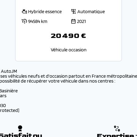
Hybride essence
Automatique
94584 km
2021
20 490 €
Véhicule occasion
s AutoJM
 ses véhicules neufs et d'occasion partout en France métropolitaine 
possibilité de récupérer votre véhicule dans nos centres :
 Basinière
lars
030
protected]
Satisfait ou
Expertise