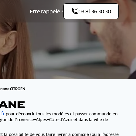
Etre rappelé ?
03 81 36 30 30
gnane CITROEN
NANE
fr
pour découvrir tous les modèles et passer commande en
Provence-Alpes-Côte d'Azur
égion de
et dans la ville de
 possibilité de vous faire livrer à domicile (ou à l’adresse