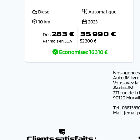
Diesel
Automatique
10 km
2025
283 €
35 990 €
Dès
52 300 €
Par mois en LOA
Economisez
16 310 €
Nos agence
AutoJM livre
Vous avez la 
AutoJM
271 rue de la
90120 Morvil
Tel : 0381363
Mail :
[email 
Clients satisfaits :