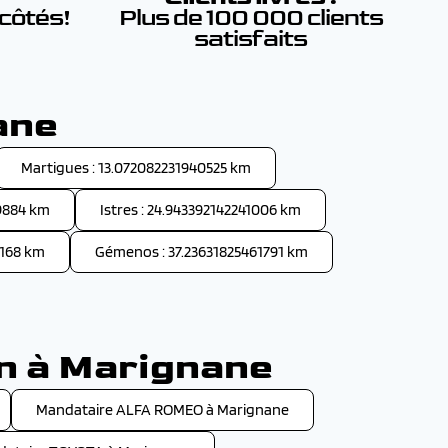
 côtés!
Plus de 100 000 clients
satisfaits
ane
Martigues : 13.072082231940525 km
9884 km
Istres : 24.943392142241006 km
8168 km
Gémenos : 37.23631825461791 km
on à Marignane
Mandataire ALFA ROMEO à Marignane