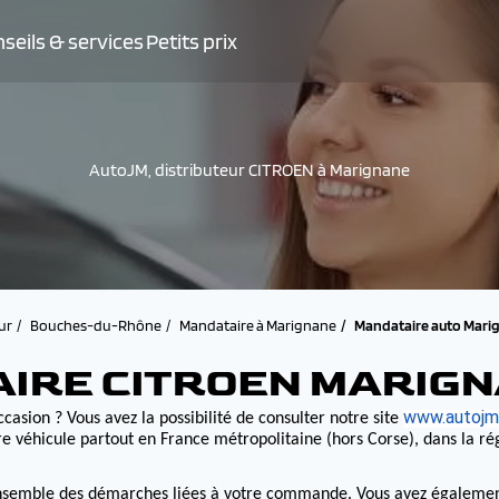
seils & services
Petits prix
AutoJM, distributeur CITROEN à Marignane
ur
Bouches-du-Rhône
Mandataire à Marignane
Mandataire auto Mari
AIRE CITROEN MARIG
www.autojm.
casion ? Vous avez la possibilité de consulter notre site
e véhicule partout en France métropolitaine (hors Corse), dans la r
nsemble des démarches liées à votre commande. Vous avez également la