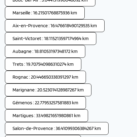
Marseille : 16.21501768875936 km
Aix-en-Provence : 16.476618490129535 km
Saint-Victoret : 18.115213597174964 km
Aubagne : 18.81053197348172 km
Trets : 19.707540986310274 km
Rognac : 20.446650338391297 km
Marignane : 20.523014128987267 km
Gémenos : 22.77953257581883 km
Martigues : 33.49821651980861 km
Salon-de-Provence : 36.41099306384267 km