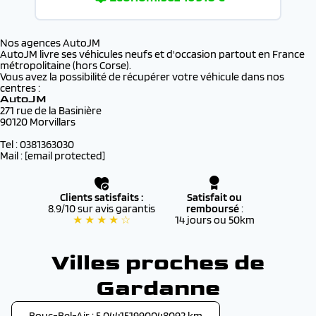
Nos agences AutoJM
AutoJM livre ses véhicules neufs et d'occasion partout en France
métropolitaine (hors Corse).
Vous avez la possibilité de récupérer votre véhicule dans nos
centres :
AutoJM
271 rue de la Basinière
90120 Morvillars
Tel : 0381363030
Mail :
[email protected]
Clients satisfaits :
Satisfait ou
8.9/10 sur avis garantis
remboursé
:
★ ★ ★ ★ ☆
14 jours ou 50km
Villes proches de
Gardanne
Bouc-Bel-Air : 5.044151990048092 km