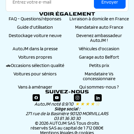
Envoyer
VOIR ÉGALEMENT
FAQ - Questions/réponses
Livraison à domicile en France
Guide d'utilisation
Mandataire auto France
Destockage voiture neuve
Devenez ambassadeur
AutoJM !
AutoJM dans la presse
Véhicules d'occasion
Voitures propres
Garage auto Belfort
🚗Occasions sélection qualité
Petits prix
Voitures pour séniors
Mandataire Vs
concessionnaire
Vans à aménager
Qui sommes-nous ?
SUIVEZ-NOUS
AutoJM noté 8.9/10
★ ★ ★ ★ ☆
Siège social :
271 rue de la Basinière 90120 MORVILLARS
03 81 36 30 30
© 2026 AUTOJM SAS Tous droits
réservés SAS au capital de 1 712 080€
Mentions légales & cookies