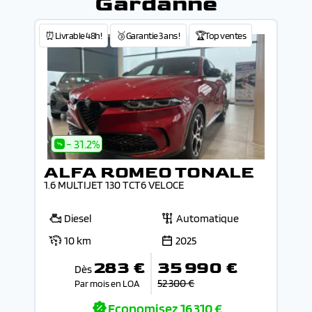
Gardanne
⏰Livrable 48h!
🥉Garantie 3 ans !
🏆Top ventes
- 31.2%
ALFA ROMEO TONALE
1.6 MULTIJET 130 TCT6 VELOCE
Diesel
Automatique
10 km
2025
283 €
35 990 €
Dès
52 300 €
Par mois en LOA
Economisez
16 310 €