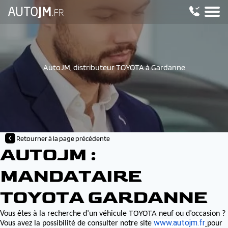
AutoJM, distributeur TOYOTA à Gardanne
Retourner à la page précédente
AUTOJM :
MANDATAIRE
TOYOTA GARDANNE
TOYOTA
Vous êtes à la recherche d’un véhicule
neuf ou d’occasion ?
www.autojm.fr
Vous avez la possibilité de consulter notre site
pour