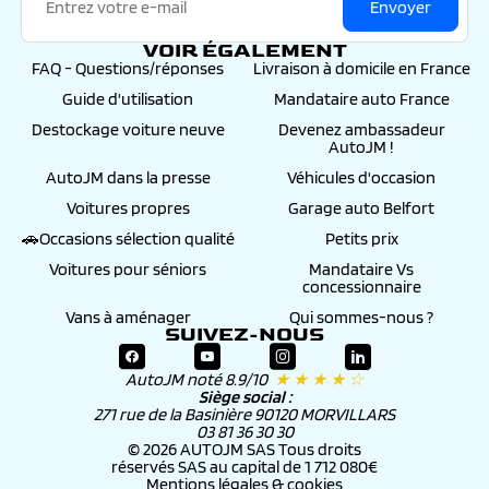
Envoyer
VOIR ÉGALEMENT
FAQ - Questions/réponses
Livraison à domicile en France
Guide d'utilisation
Mandataire auto France
Destockage voiture neuve
Devenez ambassadeur
AutoJM !
AutoJM dans la presse
Véhicules d'occasion
Voitures propres
Garage auto Belfort
🚗Occasions sélection qualité
Petits prix
Voitures pour séniors
Mandataire Vs
concessionnaire
Vans à aménager
Qui sommes-nous ?
SUIVEZ-NOUS
AutoJM noté 8.9/10
★ ★ ★ ★ ☆
Siège social :
271 rue de la Basinière 90120 MORVILLARS
03 81 36 30 30
© 2026 AUTOJM SAS Tous droits
réservés SAS au capital de 1 712 080€
Mentions légales & cookies