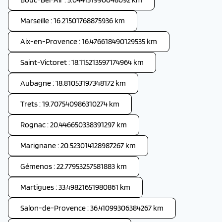
Marseille : 16.21501768875936 km
Aix-en-Provence : 16.476618490129535 km
Saint-Victoret : 18.115213597174964 km
Aubagne : 18.81053197348172 km
Trets : 19.707540986310274 km
Rognac : 20.446650338391297 km
Marignane : 20.523014128987267 km
Gémenos : 22.77953257581883 km
Martigues : 33.49821651980861 km
Salon-de-Provence : 36.41099306384267 km