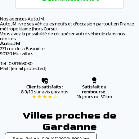
Nos agences AutoJM
AutoJM livre ses véhicules neufs et d'occasion partout en France
métropolitaine (hors Corse).
Vous avez la possibilité de récupérer votre véhicule dans nos
centres :
AutoJM
271 rue de la Basinière
90120 Morvillars
Tel : 0381363030
Mail :
[email protected]
Clients satisfaits :
Satisfait ou
8.9/10 sur avis garantis
remboursé
:
★ ★ ★ ★ ☆
14 jours ou 50km
Villes proches de
Gardanne
Bouc-Bel-Air : 5.044151990048092 km