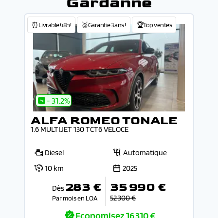
Gardanne
⏰Livrable 48h!
🥉Garantie 3 ans !
🏆Top ventes
- 31.2%
ALFA ROMEO TONALE
1.6 MULTIJET 130 TCT6 VELOCE
Diesel
Automatique
10 km
2025
283 €
35 990 €
Dès
52 300 €
Par mois en LOA
Economisez
16 310 €