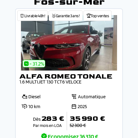
Fos-sur-Mer
⏰Livrable 48h!
🥉Garantie 3 ans !
🏆Top ventes
- 31.2%
ALFA ROMEO TONALE
1.6 MULTIJET 130 TCT6 VELOCE
Diesel
Automatique
10 km
2025
283 €
35 990 €
Dès
52 300 €
Par mois en LOA
Economisez
16 310 €