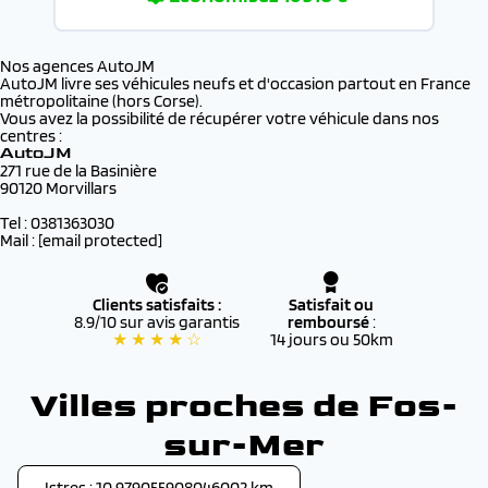
Nos agences AutoJM
AutoJM livre ses véhicules neufs et d'occasion partout en France
métropolitaine (hors Corse).
Vous avez la possibilité de récupérer votre véhicule dans nos
centres :
AutoJM
271 rue de la Basinière
90120 Morvillars
Tel : 0381363030
Mail :
[email protected]
Clients satisfaits :
Satisfait ou
8.9/10 sur avis garantis
remboursé
:
★ ★ ★ ★ ☆
14 jours ou 50km
Villes proches de Fos-
sur-Mer
Istres : 10.979055908046002 km