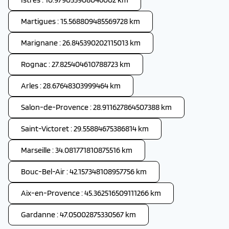
Martigues : 15.568809485569728 km
Marignane : 26.845390202115013 km
Rognac : 27.825404610788723 km
Arles : 28.67648303999464 km
Salon-de-Provence : 28.911627864507388 km
Saint-Victoret : 29.55884675386814 km
Marseille : 34.081771810875516 km
Bouc-Bel-Air : 42.157348108957756 km
Aix-en-Provence : 45.362516509111266 km
Gardanne : 47.05002875330567 km