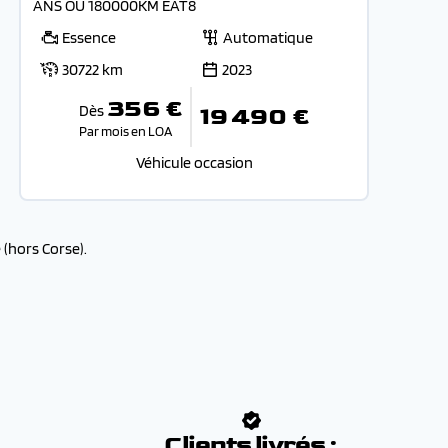
ANS OU 180000KM EAT8
Essence
Automatique
30722 km
2023
356 €
Dès
19 490 €
Par mois en LOA
Véhicule occasion
(hors Corse).
:
Clients livrés :