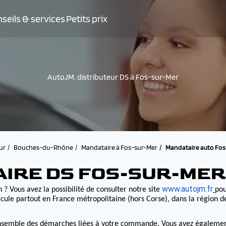
seils & services
Petits prix
AutoJM, distributeur DS à Fos-sur-Mer
ur
Bouches-du-Rhône
Mandataire à Fos-sur-Mer
Mandataire auto Fos
AIRE DS FOS-SUR-MER
www.autojm.fr
 ? Vous avez la possibilité de consulter notre site
pou
cule partout en France métropolitaine (hors Corse), dans la région 
nsemble des démarches liées à votre commande. Vous avez également la