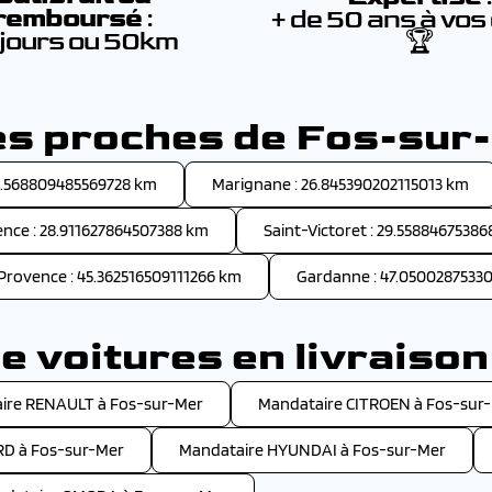
remboursé
:
+ de 50 ans à vos
 jours ou 50km
🏆
les proches de Fos-sur
15.568809485569728 km
Marignane : 26.845390202115013 km
nce : 28.911627864507388 km
Saint-Victoret : 29.5588467538
Provence : 45.362516509111266 km
Gardanne : 47.0500287533
 voitures en livraiso
ire RENAULT à Fos-sur-Mer
Mandataire CITROEN à Fos-sur
RD à Fos-sur-Mer
Mandataire HYUNDAI à Fos-sur-Mer