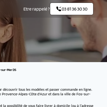
Etre rappelé ?
03 81 36 30 30
-sur-Mer DS
r découvrir tous les modèles et passer commande en ligne.
Provence-Alpes-Côte d'Azur
Fos-sur-
de
et dans la ville de
 possibilité de vous faire livrer à domicile (ou à l’adresse