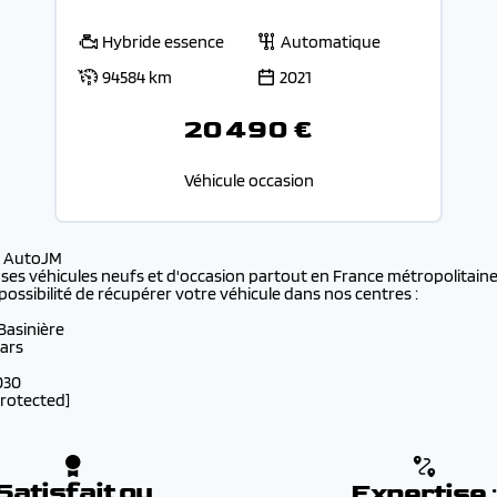
Hybride essence
Automatique
94584 km
2021
20 490 €
Véhicule occasion
s AutoJM
 ses véhicules neufs et d'occasion partout en France métropolitaine 
possibilité de récupérer votre véhicule dans nos centres :
 Basinière
lars
030
protected]
Satisfait ou
Expertise