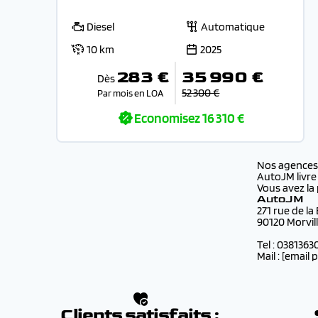
Diesel
Automatique
10 km
2025
283 €
35 990 €
Dès
52 300 €
Par mois en LOA
Economisez
16 310 €
Nos agence
AutoJM livre
Vous avez la 
AutoJM
271 rue de la
90120 Morvil
Tel : 0381363
Mail :
[email 
Clients satisfaits :