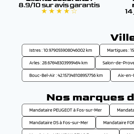
8.9/10 sur avis garantis
★ ★ ★ ★ ☆
14
Vil
Istres : 10.979055908046002 km
Martigues : 
Arles : 28.67648303999464 km
Salon-de-Prove
Bouc-Bel-Air : 42.157348108957756 km
Aix-en-
Nos marques de
Mandataire PEUGEOT à Fos-sur-Mer
Mandata
Mandataire DS à Fos-sur-Mer
Mandataire FO