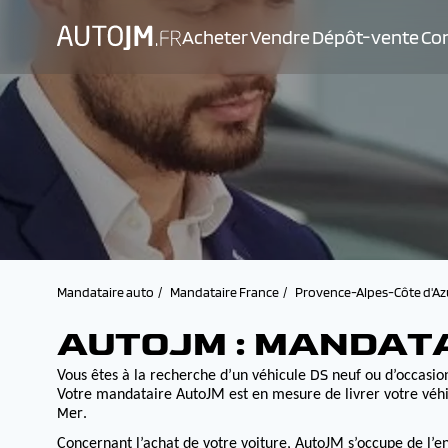
Acheter
Vendre
Dépôt-vente
Con
Mandataire auto
Mandataire France
Provence-Alpes-Côte d'Az
AUTOJM : MANDAT
DS
Vous êtes à la recherche d’un véhicule
neuf ou d’occasion
Votre mandataire AutoJM est en mesure de livrer votre véhi
Mer
.
Concernant l’achat de votre voiture, AutoJM s’occupe de l’e