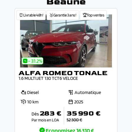
Beaune
⏰Livrable 48h!
🥉Garantie 3 ans !
🏆Top ventes
- 31.2%
ALFA ROMEO TONALE
1.6 MULTIJET 130 TCT6 VELOCE
Diesel
Automatique
10 km
2025
283 €
35 990 €
Dès
52 300 €
Par mois en LOA
Economisez
16 310 €