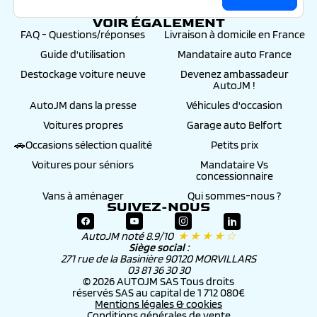
VOIR ÉGALEMENT
FAQ - Questions/réponses
Livraison à domicile en France
Guide d'utilisation
Mandataire auto France
Destockage voiture neuve
Devenez ambassadeur
AutoJM !
AutoJM dans la presse
Véhicules d'occasion
Voitures propres
Garage auto Belfort
🚗Occasions sélection qualité
Petits prix
Voitures pour séniors
Mandataire Vs
concessionnaire
Vans à aménager
Qui sommes-nous ?
SUIVEZ-NOUS
AutoJM noté 8.9/10
★ ★ ★ ★ ☆
Siège social :
271 rue de la Basinière 90120 MORVILLARS
03 81 36 30 30
© 2026 AUTOJM SAS Tous droits
réservés SAS au capital de 1 712 080€
Mentions légales & cookies
Conditions générales de vente