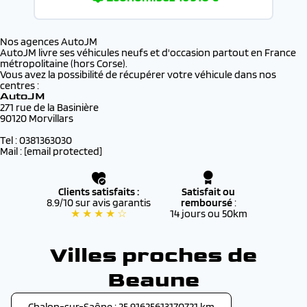
Nos agences AutoJM
AutoJM livre ses véhicules neufs et d'occasion partout en France
métropolitaine (hors Corse).
Vous avez la possibilité de récupérer votre véhicule dans nos
centres :
AutoJM
271 rue de la Basinière
90120 Morvillars
Tel : 0381363030
Mail :
[email protected]
Clients satisfaits :
Satisfait ou
8.9/10 sur avis garantis
remboursé
:
★ ★ ★ ★ ☆
14 jours ou 50km
Villes proches de
Beaune
Chalon-sur-Saône : 25.91625613170721 km