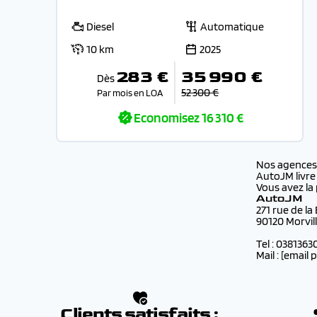
Diesel
Automatique
10 km
2025
283 €
35 990 €
Dès
52 300 €
Par mois en LOA
Economisez
16 310 €
Nos agence
AutoJM livre
Vous avez la 
AutoJM
271 rue de la
90120 Morvil
Tel : 0381363
Mail :
[email 
Clients satisfaits :