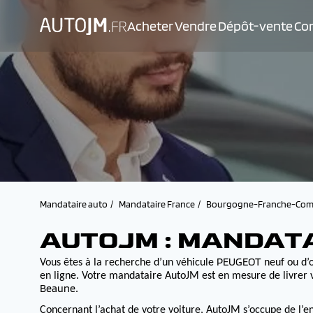
Acheter
Vendre
Dépôt-vente
Con
Mandataire auto
Mandataire France
Bourgogne-Franche-Com
AUTOJM : MANDAT
PEUGEOT
Vous êtes à la recherche d’un véhicule
neuf ou d’o
en ligne. Votre mandataire AutoJM est en mesure de livrer v
Beaune
.
Concernant l’achat de votre voiture, AutoJM s’occupe de l’e