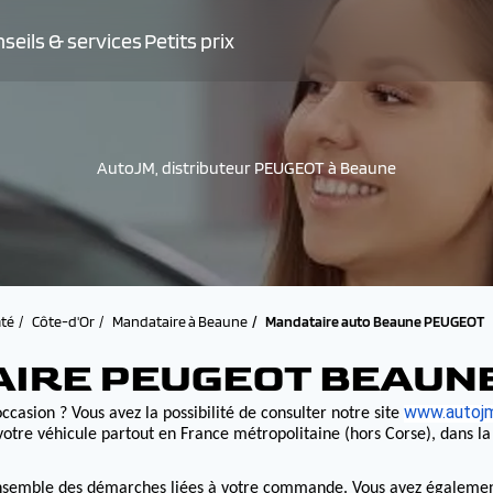
seils & services
Petits prix
AutoJM, distributeur PEUGEOT à Beaune
té
Côte-d'Or
Mandataire à Beaune
Mandataire auto Beaune PEUGEOT
AIRE PEUGEOT BEAUN
www.autojm
ccasion ? Vous avez la possibilité de consulter notre site
otre véhicule partout en France métropolitaine (hors Corse), dans l
nsemble des démarches liées à votre commande. Vous avez également la