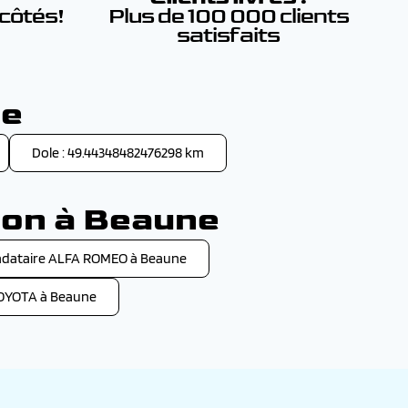
 côtés!
Plus de 100 000 clients
satisfaits
ne
Dole : 49.44348482476298 km
son à Beaune
dataire ALFA ROMEO à Beaune
OYOTA à Beaune