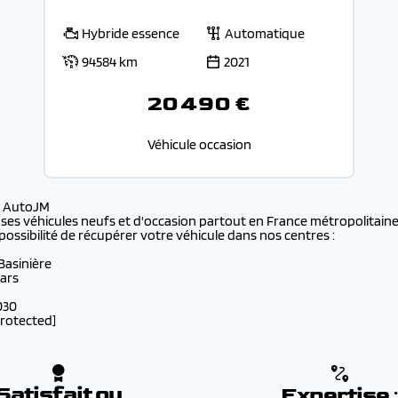
Hybride essence
Automatique
94584 km
2021
20 490 €
Véhicule occasion
s AutoJM
 ses véhicules neufs et d'occasion partout en France métropolitaine 
possibilité de récupérer votre véhicule dans nos centres :
 Basinière
lars
030
protected]
Satisfait ou
Expertise