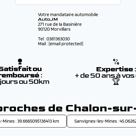
Votre mandataire automobile
AutoJM
271 rue de la Basinière
90120 Morvillars
Tel : 0381363030
Mail :
[email protected]
Satisfait ou
Expertise
remboursé
:
+ de 50 ans à vos
 jours ou 50km
🏆
 proches de Chalon-su
-Mines : 39.6665095136413 km
Sanvignes-les-Mines : 45.0626