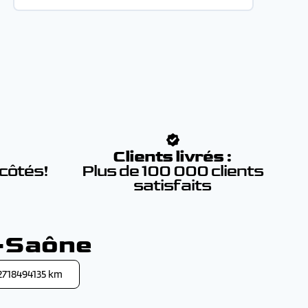
:
Clients livrés :
 côtés!
Plus de 100 000 clients
satisfaits
r-Saône
2718494135 km