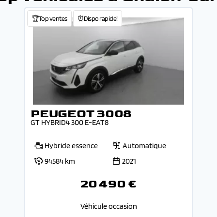
🏆Top ventes
⏰Dispo rapide!
PEUGEOT 3008
GT HYBRID4 300 E-EAT8
Hybride essence
Automatique
94584 km
2021
20 490 €
Véhicule occasion