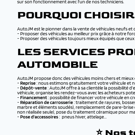
sur son fonctionnement avec l'un de nos techniciens.
POURQUOI CHOISIR
AutoJM est le pionner dans la vente de véhicules neufs et
- Proposer des véhicules au meilleur prix grâce à notre f
- Proposer des véhicules toujours mieux équipés que ceu
LES SERVICES PR
AUTOMOBILE
AutoJM propose donc des véhicules moins chers et mieux é
-
Reprise
: nous estimons gratuitement votre véhicule et n
-
Dépôt-vente
: AutoJM offre à sa clientèle la possibilité
véhicule, organise les rendez-vous avec les acheteurs pote
-
Financement
: possibilité de financer votre véhicule en c
-
Réparation de carrosserie
: traitement de rayures, bosse
marbre et éléments soudés), remplacement de pare-brise et
non réalisée seule), pose du traitement céramique pour mainte
-
Pose d'accessoires
: pneus hiver, attelage...
⭐ Nos 