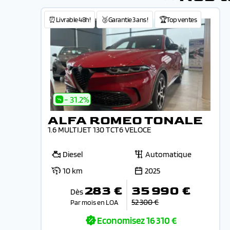
⏰Livrable 48h!
🥉Garantie 3 ans !
🏆Top ventes
- 31.2%
ALFA ROMEO TONALE
1.6 MULTIJET 130 TCT6 VELOCE
Diesel
Automatique
10 km
2025
283 €
35 990 €
Dès
52 300 €
Par mois en LOA
Economisez
16 310 €