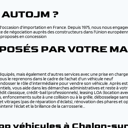
 AUTOJM ?
 d'occasion d'importation en France. Depuis 1975, nous nous engage
orce de négociation auprès des constructeurs dans l'Union europée
x proposés en concession
OPOSÉS PAR VOTRE M
quipés, mais également d'autres services avec une prise en charge
ous le reprenons dans le cadre de l'achat d'un véhicule neuf
 d’endosser le rôle d’intermédiaire pour vendre son véhicule. Après
ntiels, vous aide dans les démarches administratives et reste à vot
rédit classique, crédit-bail (professionnels), leasing LOA (location a
s, enfoncements suite à une collision ou à la grêle, débosselage sa
 vitrages (pas de réparation d’éclats), rénovation des phares et op
nir l’éclat et la brillance de la carrosserie...
top véhicules à Chalon-su