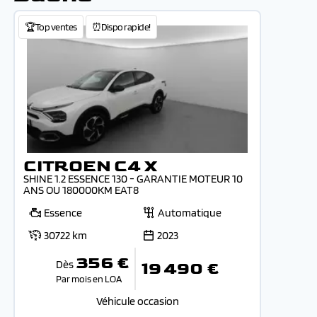
🏆Top ventes
⏰Dispo rapide!
CITROEN C4 X
SHINE 1.2 ESSENCE 130 - GARANTIE MOTEUR 10
ANS OU 180000KM EAT8
Essence
Automatique
30722 km
2023
356 €
Dès
19 490 €
Par mois en LOA
Véhicule occasion