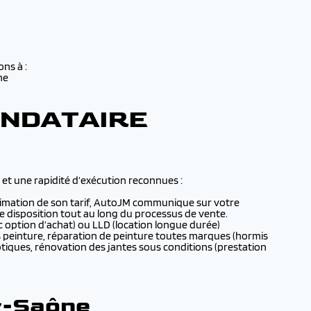
ons à :
nne
ANDATAIRE
 et une rapidité d’exécution reconnues :
 estimation de son tarif, AutoJM communique sur votre
re disposition tout au long du processus de vente.
vec option d’achat) ou LLD (location longue durée)
ns peinture, réparation de peinture toutes marques (hormis
tiques, rénovation des jantes sous conditions (prestation
r-Saône