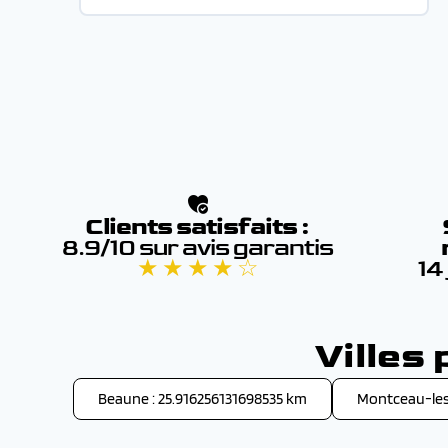
Clients satisfaits :
8.9/10 sur avis garantis
★ ★ ★ ★ ☆
14
Villes
Beaune : 25.916256131698535 km
Montceau-les