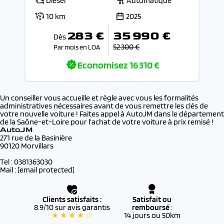
Diesel
Automatique
10 km
2025
283 €
35 990 €
Dès
52 300 €
Par mois en LOA
Economisez
16 310 €
Un conseiller vous accueille et règle avec vous les formalités
administratives nécessaires avant de vous remettre les clés de
votre nouvelle voiture ! Faites appel à AutoJM dans le département
de la Saône-et-Loire pour l’achat de votre voiture à prix remisé !
AutoJM
271 rue de la Basinière
90120 Morvillars
Tel : 0381363030
Mail :
[email protected]
Clients satisfaits :
Satisfait ou
8.9/10 sur avis garantis
remboursé
:
★ ★ ★ ★ ☆
14 jours ou 50km