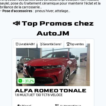
seule), pose du traitement céramique pour maintenir l’éclat et la
brillance de la carrosserie...
-
Pose d'accessoires
: pneus hiver, attelage...
📣 Top Promos chez
AutoJM
⏰Livrable 48h!
🥉Garantie 3 ans !
🏆Top ventes
- 31.2%
ALFA ROMEO TONALE
1.6 MULTIJET 130 TCT6 VELOCE