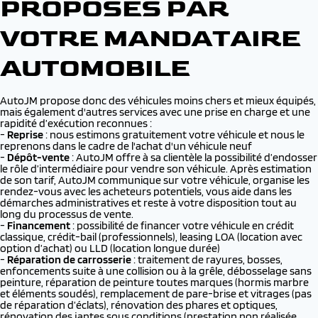
PROPOSÉS PAR
VOTRE MANDATAIRE
AUTOMOBILE
AutoJM propose donc des véhicules moins chers et mieux équipés,
mais également d'autres services avec une prise en charge et une
rapidité d’exécution reconnues :
-
Reprise
: nous estimons gratuitement votre véhicule et nous le
reprenons dans le cadre de l'achat d'un véhicule neuf
-
Dépôt-vente
: AutoJM offre à sa clientèle la possibilité d’endosser
le rôle d’intermédiaire pour vendre son véhicule. Après estimation
de son tarif, AutoJM communique sur votre véhicule, organise les
rendez-vous avec les acheteurs potentiels, vous aide dans les
démarches administratives et reste à votre disposition tout au
long du processus de vente.
-
Financement
: possibilité de financer votre véhicule en crédit
classique, crédit-bail (professionnels), leasing LOA (location avec
option d’achat) ou LLD (location longue durée)
-
Réparation de carrosserie
: traitement de rayures, bosses,
enfoncements suite à une collision ou à la grêle, débosselage sans
peinture, réparation de peinture toutes marques (hormis marbre
et éléments soudés), remplacement de pare-brise et vitrages (pas
de réparation d’éclats), rénovation des phares et optiques,
rénovation des jantes sous conditions (prestation non réalisée