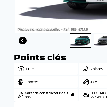
Photos non contractuelles - Ref : 985_97099
Points clés
10 km
5 places
5 portes
4 CV
Garantie constructeur de 3
ELECTRIQU
ans
55 KWH G