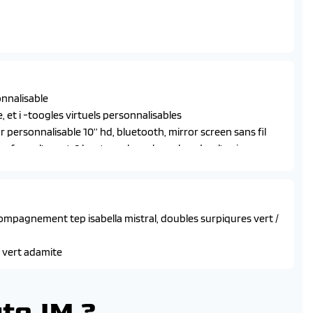
nnalisable
et i -toogles virtuels personnalisables
 personnalisable 10’’ hd, bluetooth, mirror screen sans fil
fers a l’avant, 2 haut -parleurs large bande a l’arriere
ccompagnement tep isabella mistral, doubles surpiqures vert /
s vert adamite
utoJM ?