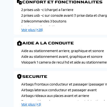
CONFORT ET FONCTIONNALITES
2 prises usb -c (charge) a l’arriere
2 prises usb -c sur console avant (1 prise data et charg
2 telecommandes 3 boutons
4 poignees de maintien
Voir plus (+28)
Acces et demarrage mains libres proximity
Allumage et commutation automatique des feux
AIDE A LA CONDUITE
Banquette arriere avec dossier rabattable 2/3 -1/3 sur 
Banquette arriere avec dossier rabattable 40/20/40 s
Aide au stationnement arriere, graphique et sonore
Boite a gants et rangement de console eclaires a led
Aide au stationnement avant, graphique et sonore
Climatisation automatique bi -zone
Visiopark 1 camera de recul hd et aide au stationneme
Demarrage mains libres
Driver sport pack personnalisation du combine specifi
SECURITE
(indisponible sur e -308 electrique)
Eclairage d’accueil et d’accompagnement
Airbags frontaux conducteur et passager (passager ne
Eclairage de coffre a lampe
Airbags lateraux conducteur et passager avant
Essuie -vitres avant a declenchement automatique
Airbags rideaux aux places avant et arriere
Frein de stationnement electrique
Esp avec aide au demarrage en pente, et detection de
Voir plus (+3)