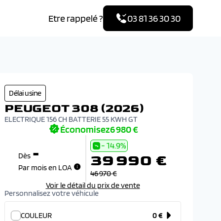
Etre rappelé ?
03 81 36 30 30
R
Délai usine
PE
PEUGEOT 308 (2026)
ELEC
ELECTRIQUE 156 CH BATTERIE 55 KWH GT
COU
Économisez
6 980 €
- 14.9%
-
39 990 €
Dès
Par mois en LOA
46 970 €
Voir le détail du prix de vente
Personnalisez votre véhicule
COULEUR
0 €