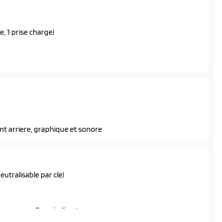
e, 1 prise charge)
berline
ur sw
nt arriere, graphique et sonore
que, sonorite du moteur amplifiee et plus sportive
utralisable par cle)
 sous -gonflage indirecte