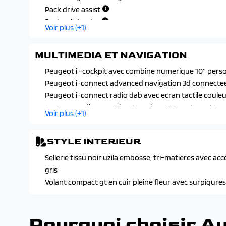
Pack drive assist
Pack safety plus
Voir plus (+1)
MULTIMEDIA ET NAVIGATION
Peugeot i -cockpit avec combine numerique 10’’ perso
Peugeot i-connect advanced navigation 3d connectee, 
Peugeot i-connect radio dab avec ecran tactile couleur
Systeme audio avec 6 haut-parleurs 2 tweeters et 2 woo
Voir plus (+1)
STYLE INTERIEUR
Sellerie tissu noir uzila embosse, tri-matieres avec a
gris
Volant compact gt en cuir pleine fleur avec surpiqure
Pourquoi choisir A