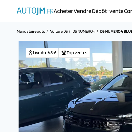
Acheter
Vendre
Dépôt-vente
Con
Mandataire auto
Voiture DS
DS NUMERO 4
DS NUMERO 4 BLU
⏰Livrable 48h!
🏆Top ventes