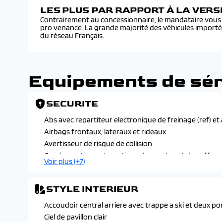
LES PLUS PAR RAPPORT À LA VER
Contrairement au concessionnaire, le mandataire vous f
pro venance. La grande majorité des véhicules import
du réseau Français.
Equipements de sér
SECURITE
Abs avec repartiteur electronique de freinage (ref) et
Airbags frontaux, lateraux et rideaux
Avertisseur de risque de collision
Condamnation automatique des portes et du coffre e
Voir plus (+7)
Controle dynamique de stabilite (esp) avec antipatinag
Detection de sous-gonflage
STYLE INTERIEUR
Fixation isofix aux places laterales arriere
Freinage d'urgence automatique pilote par camera et
Accoudoir central arriere avec trappe a ski et deux p
Freinage multi-collision
Ciel de pavillon clair