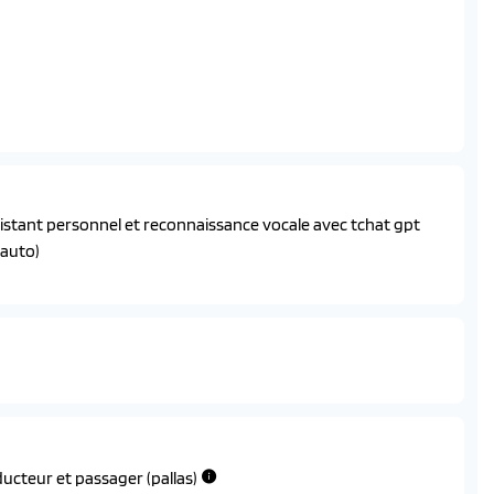
 automatiques
et antipincement
res a led
s
sistant personnel et reconnaissance vocale avec tchat gpt
 auto)
ables electriquement avec eclairage d'acceuil
es chromes
s
teral
cteur et passager (pallas)