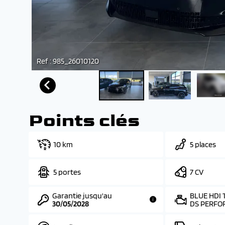
Ref : 985_26010120
Points clés
10 km
5 places
5 portes
7 CV
Garantie jusqu'au
BLUE HDI
30/05/2028
DS PERFO