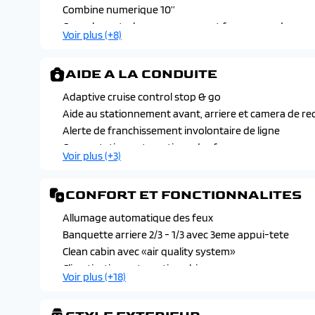
Sos & assistance
Combine numerique 10’’
Console centrale avec rangement ferme avec depose-
Voir plus (+8)
Ds e-toggle
Ecran tactile capacitif 10’’ hd
AIDE A LA CONDUITE
Pedalier aluminium
Retroviseur interieur electrochrome sans cadre
Adaptive cruise control stop & go
Sellerie tissu tresse basalte avec alcantara et toile ds
Aide au stationnement avant, arriere et camera de re
Seuils de portes avant
Alerte de franchissement involontaire de ligne
Volant cuir
Commutation automatique des feux
Voir plus (+3)
Limiteur / regulateur de vitesse
Reconnaissance etendue des panneaux de circulation
CONFORT ET FONCTIONNALITES
Allumage automatique des feux
Banquette arriere 2/3 - 1/3 avec 3eme appui-tete
Clean cabin avec «air quality system»
Climatisation automatique bi-zone
Voir plus (+18)
Demarrage mains libres
Eclairage d'ambiance a led