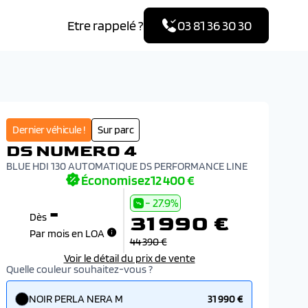
Etre rappelé ?
03 81 36 30 30
Dernier véhicule !
Sur parc
DS NUMERO 4
BLUE HDI 130 AUTOMATIQUE DS PERFORMANCE LINE
Économisez
12 400 €
- 27.9%
-
31 990 €
Dès
Par mois en LOA
44 390 €
Voir le détail du prix de vente
Quelle couleur souhaitez-vous ?
NOIR PERLA NERA M
31 990 €