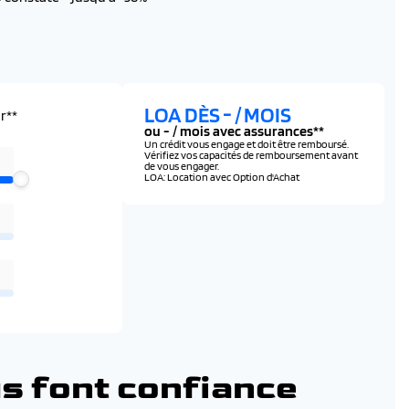
LOA DÈS
-
/ MOIS
r**
ou
-
/ mois avec assurances**
Un crédit vous engage et doit être remboursé.
Vérifiez vos capacités de remboursement avant
de vous engager.
LOA: Location avec Option d'Achat
s font confiance