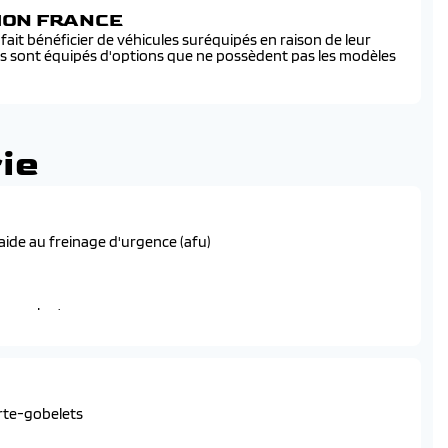
SION FRANCE
ait bénéficier de véhicules suréquipés en raison de leur
és sont équipés d'options que ne possèdent pas les modèles
ie
 aide au freinage d'urgence (afu)
n roulant
e des roues (asr)
 radar
orte-gobelets