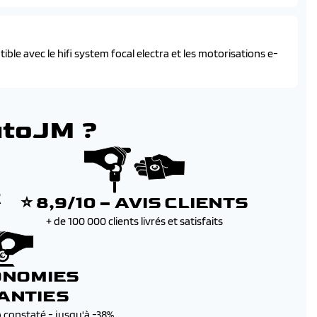
ble avec le hifi system focal electra et les motorisations e-
utoJM ?
E
⭐ 8,9/10 – AVIS CLIENTS
+ de 100 000 clients livrés et satisfaits
ONOMIES
ANTIES
b constaté - jusqu'à -38%