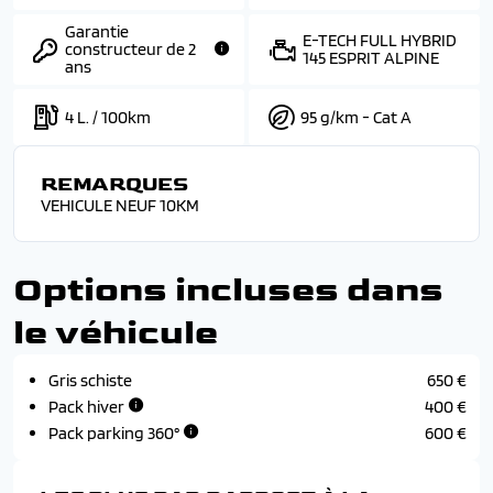
Garantie
E-TECH FULL HYBRID
constructeur de 2
145 ESPRIT ALPINE
ans
4 L. / 100km
95 g/km - Cat A
REMARQUES
VEHICULE NEUF 10KM
Options incluses dans
le véhicule
Gris schiste
650 €
Pack hiver
400 €
Pack parking 360°
600 €