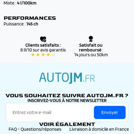
Mixte :
4 l/100km
✔️ Accompagnés d’un
suivi personnalisé
par nos
conseillers, de la commande jusqu’à l’immatriculation
définitive
PERFORMANCES
Puissance :
145 ch
Clients satisfaits :
Satisfait ou
8.9/10 sur avis garantis
remboursé
:
★ ★ ★ ★ ☆
14 jours ou 50km
autojm.fr
VOUS SOUHAITEZ SUIVRE AUTOJM.FR ?
INSCRIVEZ-VOUS À NOTRE NEWSLETTER
Envoyer
VOIR ÉGALEMENT
FAQ - Questions/réponses
Livraison à domicile en France