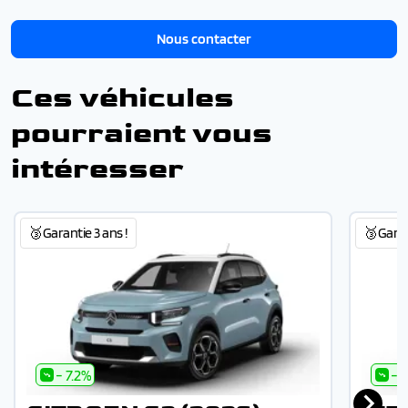
Nous contacter
Ces véhicules
pourraient vous
intéresser
🥉Garantie 3 ans !
🥉Garant
- 7.2%
- 