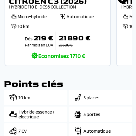
CITROEN C3 (2026)
CIT
HYBRIDE 110 E-DCS6 COLLECTION
HYBRID
Micro-hybride
Automatique
Mi
10 km
10
219 €
21 890 €
Dès
Par mois en LOA
23 600 €
Economisez
1 710 €
Points clés
10 km
5 places
Hybride essence /
5 portes
electrique
7 CV
Automatique