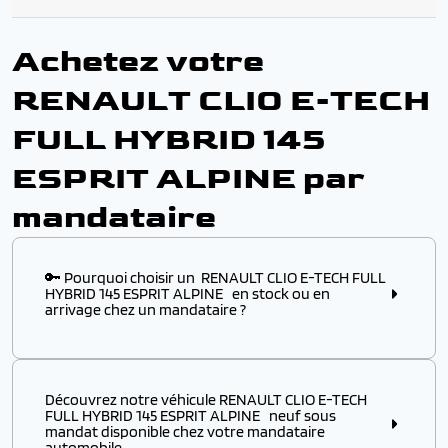
Achetez votre
RENAULT CLIO E-TECH
FULL HYBRID 145
ESPRIT ALPINE par
mandataire
🔑 Pourquoi choisir un RENAULT CLIO E-TECH FULL
HYBRID 145 ESPRIT ALPINE en stock ou en
arrivage chez un mandataire ?
Choisir ce modèle
en stock
ou
en arrivage
chez un
mandataire automobile, c’est l’assurance :
Découvrez notre véhicule RENAULT CLIO E-TECH
✔️ D’obtenir un
modèle disponible immédiatement
,
FULL HYBRID 145 ESPRIT ALPINE neuf sous
sans attendre plusieurs mois de délai usine
mandat disponible chez votre mandataire
automobile