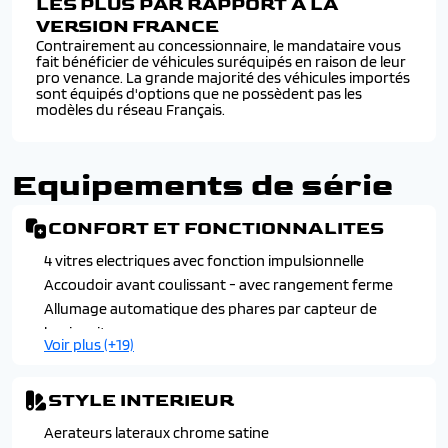
LES PLUS PAR RAPPORT À LA
VERSION FRANCE
Contrairement au concessionnaire, le mandataire vous
fait bénéficier de véhicules suréquipés en raison de leur
pro venance. La grande majorité des véhicules importés
sont équipés d'options que ne possèdent pas les
modèles du réseau Français.
Equipements de série
CONFORT ET FONCTIONNALITES
4 vitres electriques avec fonction impulsionnelle
Accoudoir avant coulissant - avec rangement ferme
Allumage automatique des phares par capteur de
luminosite
Voir plus (+19)
Banquette arriere avec dossier rabattable 60/40
Boite a gants fermee, eclairage et refroidissement, avec
STYLE INTERIEUR
abattant a ouverture douce
Bouton ev (electric vehicle : vehicule electrique) - roulage
Aerateurs lateraux chrome satine