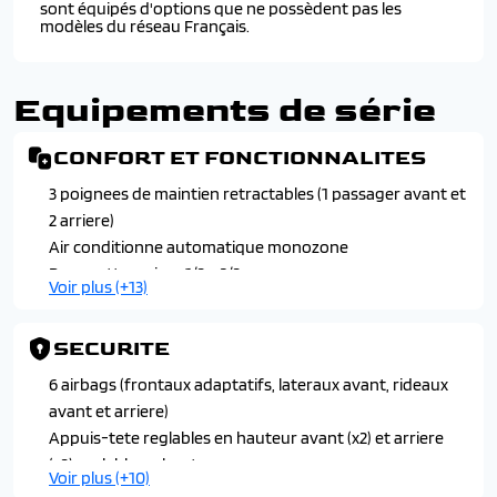
sont équipés d'options que ne possèdent pas les
modèles du réseau Français.
Equipements de série
CONFORT ET FONCTIONNALITES
3 poignees de maintien retractables (1 passager avant et
2 arriere)
Air conditionne automatique monozone
Banquette arriere 1/3 - 2/3
Voir plus (+13)
Console haute avec accoudoir et frein de stationnement
electrique, 1 prise usb-c, 1 pris usb-a pour les passagers
SECURITE
arriere et selecteur de mode de conduite (normal/eco et
sport selon motorisation)
6 airbags (frontaux adaptatifs, lateraux avant, rideaux
Direction assistee electrique
avant et arriere)
Eclairage interieur
Appuis-tete reglables en hauteur avant (x2) et arriere
Essuie-vitre avant a declenchement et cadencement
(x3) reglable en hauteur
Voir plus (+10)
automatique
Ceintures de securite arriere centrale 3 points, avec