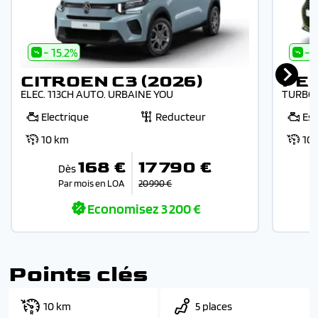
- 15.2%
- 
CITROEN C3 (2026)
PE
ELEC. 113CH AUTO. URBAINE YOU
TURBO 
Electrique
Reducteur
Es
10 km
10
168 €
17 790 €
Dès
Par mois en LOA
20 990 €
Economisez
3 200 €
Points clés
10 km
5 places