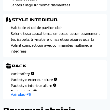
roulant
Jantes alliage 16" 'noma' diamantees
STYLE INTERIEUR
Habitacle et ciel de pavillon clair
Sellerie tissu casual lomsa embosse, accompagnement
tep isabella, tri-matiere lomsa et surpiqures quartz
Volant compact cuir avec commandes multimedia
integrees
PACK
Pack safety
Pack style exterieur allure
Pack style interieur allure
Pack visibilite
Voir plus (+1)