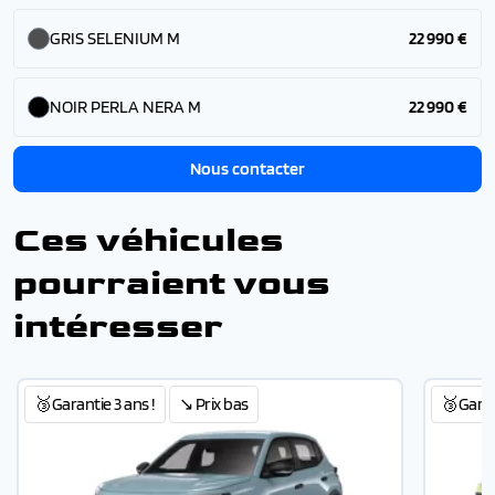
GRIS SELENIUM M
22 990 €
NOIR PERLA NERA M
22 990 €
Nous contacter
Ces véhicules
pourraient vous
intéresser
🥉Garantie 3 ans !
↘️ Prix bas
🥉Garant