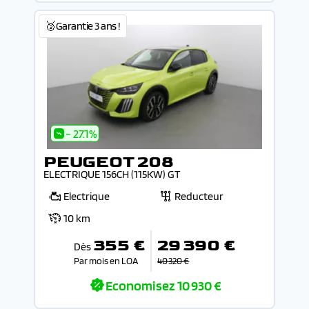
🥉Garantie 3 ans !
- 27.1%
PEUGEOT 208
ELECTRIQUE 156CH (115KW) GT
Electrique
Reducteur
10 km
355 €
29 390 €
Dès
Par mois en LOA
40 320 €
Economisez
10 930 €