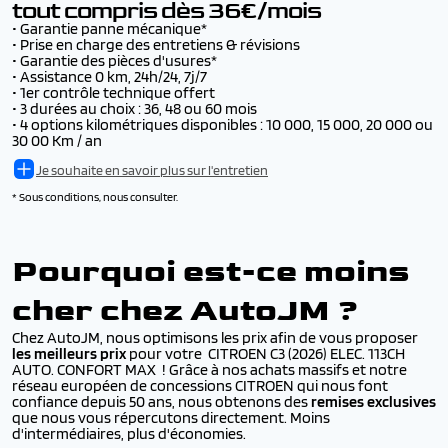
tout compris dès 36€/mois
• Garantie panne mécanique*
• Prise en charge des entretiens & révisions
• Garantie des pièces d'usures*
• Assistance 0 km, 24h/24, 7j/7
• 1er contrôle technique offert
• 3 durées au choix : 36, 48 ou 60 mois
• 4 options kilométriques disponibles : 10 000, 15 000, 20 000 ou
30 00 Km / an
Je souhaite en savoir plus sur l'entretien
* Sous conditions, nous consulter.
Pourquoi est-ce moins
cher chez AutoJM ?
Chez AutoJM, nous optimisons les prix afin de vous proposer
les meilleurs prix
pour votre CITROEN C3 (2026) ELEC. 113CH
AUTO. CONFORT MAX ! Grâce à nos achats massifs et notre
réseau européen de concessions CITROEN qui nous font
confiance depuis 50 ans, nous obtenons des
remises exclusives
que nous vous répercutons directement. Moins
d'intermédiaires, plus d'économies.