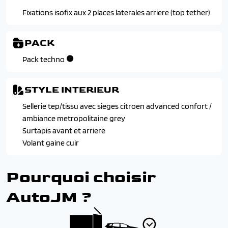
de caisse)
Fixations isofix aux 2 places laterales arriere (top tether)
Vitres et lunette arriere surteintees
PACK
Pack techno
STYLE INTERIEUR
Sellerie tep/tissu avec sieges citroen advanced confort /
ambiance metropolitaine grey
Surtapis avant et arriere
Volant gaine cuir
Pourquoi choisir
AutoJM ?