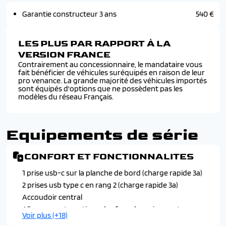
Garantie constructeur 3 ans
540 €
LES PLUS PAR RAPPORT À LA
VERSION FRANCE
Contrairement au concessionnaire, le mandataire vous
fait bénéficier de véhicules suréquipés en raison de leur
pro venance. La grande majorité des véhicules importés
sont équipés d'options que ne possèdent pas les
modèles du réseau Français.
Equipements de série
CONFORT ET FONCTIONNALITES
1 prise usb-c sur la planche de bord (charge rapide 3a)
2 prises usb type c en rang 2 (charge rapide 3a)
Accoudoir central
Allumage automatique des feux de croisement
Voir plus (+18)
Banquette arriere rabattable 2/3 - 1/3