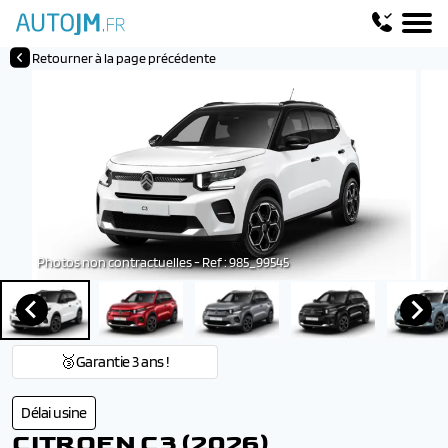
Retourner à la page précédente
Photos non contractuelles - Ref : 985_99545
🥉Garantie 3 ans !
Délai usine
CITROEN C3 (2026)