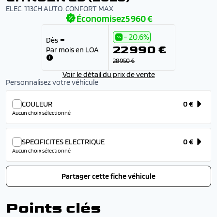
ELEC. 113CH AUTO. CONFORT MAX
Économisez
5 960 €
- 20.6%
-
Dès
22 990 €
Par mois en LOA
28 950 €
Voir le détail du prix de vente
Personnalisez votre véhicule
COULEUR
0 €
Aucun choix sélectionné
SPECIFICITES ELECTRIQUE
0 €
Aucun choix sélectionné
Partager cette fiche véhicule
Points clés