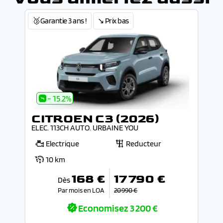
🥉Garantie 3 ans !
↘️ Prix bas
- 15.2%
CITROEN C3 (2026)
ELEC. 113CH AUTO. URBAINE YOU
Electrique
Reducteur
10 km
168 €
17 790 €
Dès
Par mois en LOA
20 990 €
Economisez
3 200 €