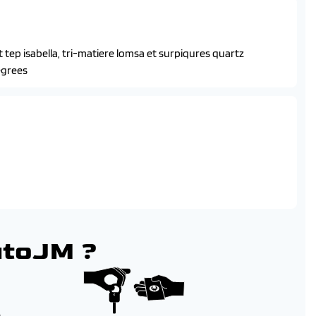
tep isabella, tri-matiere lomsa et surpiqures quartz
egrees
utoJM ?