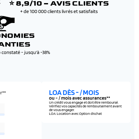
E
⭐ 8,9/10 – AVIS CLIENTS
+ de 100 000 clients livrés et satisfaits
ONOMIES
ANTIES
b constaté - jusqu'à -38%
LOA DÈS
-
/ MOIS
r**
ou
-
/ mois avec assurances**
Un crédit vous engage et doit être remboursé.
Vérifiez vos capacités de remboursement avant
de vous engager.
LOA: Location avec Option d'Achat