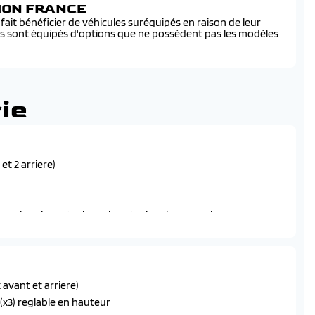
SION FRANCE
ait bénéficier de véhicules suréquipés en raison de leur
és sont équipés d'options que ne possèdent pas les modèles
ie
et 2 arriere)
 electrique, 1 prise usb-c, 1 pris usb-a pour les passagers
et sport selon motorisation)
 automatique
 avant et arriere)
ls avec anti-pincement
 (x3) reglable en hauteur