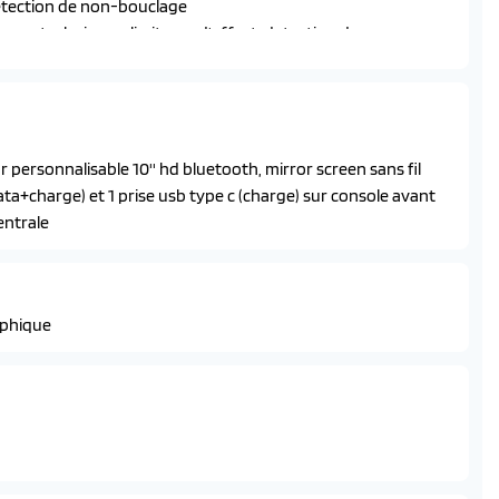
 detection de non-bouclage
s pyrotechniques, limiteurs d'effort, detection de non-
ues et rabattement electriques
ues avec limiteurs d'effort et detection de non-bouclage
 temporisee surteintees
ll assist)
 personnalisable 10'' hd bluetooth, mirror screen sans fil
t indicateur de direction a lampe
data+charge) et 1 prise usb type c (charge) sur console avant
e
entrale
a led 3 griffes
lant
aphique