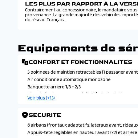
LES PLUS PAR RAPPORT À LA VER
Contrairement au concessionnaire, le mandataire vous f
pro venance. La grande majorité des véhicules import
du réseau Français.
Equipements de sér
CONFORT ET FONCTIONNALITES
3 poignees de maintien retractables (1 passager avant 
Air conditionne automatique monozone
Banquette arriere 1/3 - 2/3
Console haute avec accoudoir et frein de stationnement
Voir plus (+13)
arriere et selecteur de mode de conduite (normal/eco 
Direction assistee electrique
SECURITE
Eclairage interieur
Essuie-vitre avant a declenchement et cadencement
6 airbags (frontaux adaptatifs, lateraux avant, rideaux
Leve-vitres avant et arriere electriques et sequentie
Appuis-tete reglables en hauteur avant (x2) et arriere