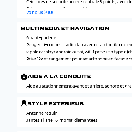
Pare-brise teinte
Ceintures de securite arriere centrale 3 points, avec
Peugeot i-cockpit avec combine tete 10" numerique
Ceintures de securite arriere laterales avec enrouleur
Voir plus (+10)
Retroviseur interieur electrochrome
bouclage
Retroviseurs exterieurs degivrants a reglage electriq
Ceintures de securite avant a enrouleurs pyrotechniq
MULTIMEDIA ET NAVIGATION
Siege conducteur reglable en hauteur
Detection de sous gonflage indirecte
Telecommande 3 boutons + cle standard
Esc+asr+abs+ref+afu+cds+tsm
6 haut-parleurs
Vitres laterales arriere et lunette arriere chauffante
Esp deconnectable avec aide au demarrage en pense (hi
Peugeot i-connect radio dab avec ecran tactile couleur
Volant reglable en hauteur et en profondeur
Feux arriere signature 3 griffes et stop a leds, recul e
(apple carplay/ android auto), wifi 1 prise usb type c (
Fixation isofix et top tether aux places laterales arrier
Prise 12v et rangement pour smartphone en facade c
Peugeot connect sos et assistance
Projecteurs peugeot led technology avec feux diurnes 
AIDE A LA CONDUITE
Verrouillage automatique de tous les ouvrants en rou
Aide au stationnement avant et arriere, sonore et gr
STYLE EXTERIEUR
Antenne requin
Jantes alliage 16" 'noma' diamantees