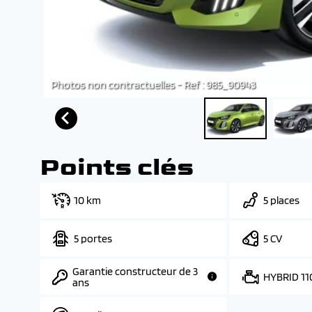
Photos non contractuelles - Ref : 985_90943
Points clés
10 km
5 places
5 portes
5 CV
Garantie constructeur de 3
HYBRID 11
ans