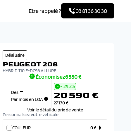
Etre rappelé ?
03 81 36 30 30
R
Délai usine
P
PEUGEOT 208
HYBR
HYBRID 110 E-DCS6 ALLURE
COU
Économisez
6 580 €
- 24.2%
-
20 590 €
Dès
Par mois en LOA
27 170 €
Voir le détail du prix de vente
Personnalisez votre véhicule
COULEUR
0 €