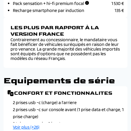
Pack sensation + hi-fi premium focal
1 530 €
Recharge smartphone par induction
135 €
LES PLUS PAR RAPPORT À LA
VERSION FRANCE
Contrairement au concessionnaire, le mandataire vous
fait bénéficier de véhicules suréquipés en raison de leur
pro venance. La grande majorité des véhicules importés
sont équipés d'options que ne possèdent pas les
modèles du réseau Français.
Equipements de série
CONFORT ET FONCTIONNALITES
2 prises usb -c (charge) a l’arriere
2 prises usb -c sur console avant (1 prise data et charge, 1
prise charge)
2 telecommandes 3 boutons
Voir plus (+26)
4 poignees de maintien