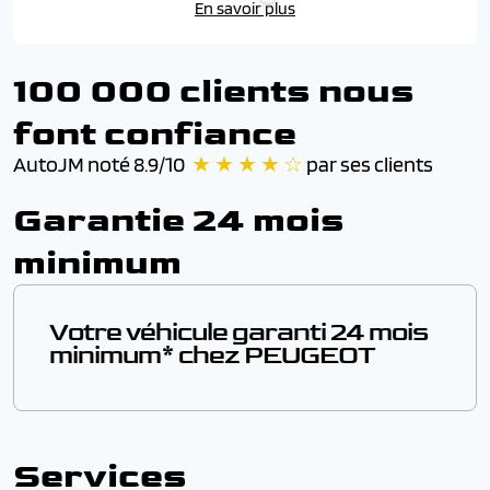
En savoir plus
100 000 clients nous
font confiance
AutoJM noté 8.9/10
★ ★ ★ ★ ☆
par ses clients
Garantie 24 mois
minimum
Votre véhicule garanti 24 mois
minimum* chez PEUGEOT
En achetant un vehicule sous garantie chez AutoJM,
vous bénéficiez de la garantie constructeur PEUGEOT
de 24 mois minimum (durée exacte précisée plus haut,
Services
dans la fiche véhicule). Les travaux couverts par la
garantie sont effectués gratuitement par les