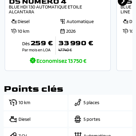
DS NUMERO 4
DS
BLUE HDI 130 AUTOMATIQUE ETOILE
BLUE H
ALCANTARA
LINE
Diesel
Automatique
Die
10 km
2026
10
259 €
33 990 €
Dès
Par mois en LOA
47 740 €
Economisez
13 750 €
Points clés
10 km
5 places
Diesel
5 portes
7 CV
Automatique