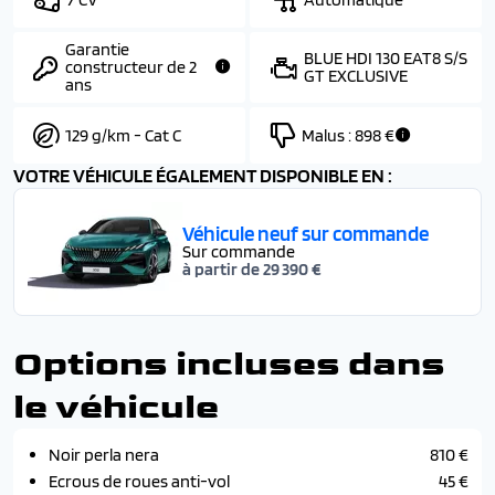
Garantie
BLUE HDI 130 EAT8 S/S
constructeur de 2
GT EXCLUSIVE
ans
129 g/km - Cat C
Malus :
898 €
VOTRE VÉHICULE ÉGALEMENT DISPONIBLE EN :
Véhicule neuf sur commande
Sur commande
à partir de 29 390 €
Options incluses dans
le véhicule
Noir perla nera
810 €
Ecrous de roues anti-vol
45 €