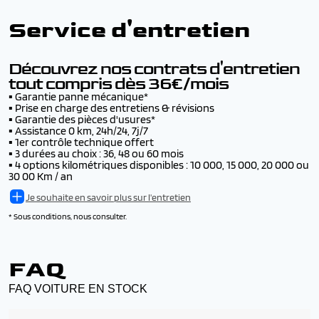
Chez AutoJM vous avez le choix de la livraison :
▪️ Jusqu’à 10 000€ d’indemnisation en cas de vol du
▪️ Livraison par convoyage -
dès 200€
véhicule (en + de son assurance)
Voir les conditions
Service d'entretien
▪️ Livraison par camion -
Tarif nous consulter
▪️ Remboursement de la franchise en cas d’accident,
▪️ Livraison dans notre concession de Morvillars -
jusqu’à 500€ par accident, avec ou sans tiers identifié
gratuit
▪️ L'inscription au fichier Argos pendant 6 ans
Voir les conditions
Découvrez nos contrats d'entretien
tout compris dès 36€/mois
▪️
Garantie panne mécanique*
▪️
Prise en charge des entretiens & révisions
▪️
Garantie des pièces d'usures*
▪️
Assistance 0 km, 24h/24, 7j/7
▪️
1er contrôle technique offert
▪️
3 durées au choix : 36, 48 ou 60 mois
▪️
4 options kilométriques disponibles : 10 000, 15 000, 20 000 ou
30 00 Km / an
Je souhaite en savoir plus sur l'entretien
* Sous conditions, nous consulter.
FAQ
FAQ VOITURE EN STOCK