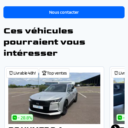
Nous contacter
Ces véhicules
pourraient vous
intéresser
⏰Livrable 48h!
🏆Top ventes
⏰Livrab
- 28.8%
- 