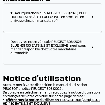
🔑 Pourquoi choisir un PEUGEOT 308 (2026) BLUE
HDI 130 EAT8 S/S GT EXCLUSIVE en stock ou en
arrivage chez un mandataire ?
Choisir ce modèle
en stock
ou
en arrivage
chez un
mandataire automobile, c’est l’assurance :
Découvrez notre véhicule PEUGEOT 308 (2026)
✔️ D’obtenir un
modèle disponible immédiatement
,
BLUE HDI 130 EAT8 S/S GT EXCLUSIVE neuf sous
sans attendre plusieurs mois de délai usine
mandat disponible chez votre mandataire
automobile
✔️ De profiter d’un véhicule PEUGEOT à p
rix remisé
attractif
, négocié directement auprès des
distributeurs européens
Découvrez notre véhicule PEUGEOT 308 (2026) BLUE
HDI 130 EAT8 S/S GT EXCLUSIVE
neuf sous mandat
✔️ De bénéficier d’une
livraison rapide
et d’une
prise
disponible chez votre
mandataire automobile
.
en main simplifiée
Notice d'utilisation
Profitez de
prix remisés sur votre PEUGEOT
par
rapport au tarif catalogue constructeur, tout en
✔️ D’accéder à des
PEUGEOT récents
avec options et
AutoJM met à votre disposition le manuel d'utilisation
bénéficiant de la
garantie constructeur
et d’un
finitions populaires
PEUGEOT : notice PEUGEOT 308 (2026).
service de
livraison rapide
partout en France.
Disponible en téléchargement, retrouvez la notice d'utilisation
Chez AutoJM, tous nos PEUGEOT 308 (2026) BLUE HDI
Que vous recherchiez une
citadine PEUGEOT
en français de votre véhicule sur notre page dédiée :
130 EAT8 S/S GT EXCLUSIVE proviennent des mêmes
économique
, un
SUV PEUGEOT familial
, ou une
▪️
Téléchargez la
usines PEUGEOT que ceux vendus en concession.
notice d'utilisation PEUGEOT 308 (2026) BLUE
voiture électrique PEUGEOT
, nous disposons de
HDI 130 EAT8 S/S GT EXCLUSIVE
Vous bénéficiez donc d’une
qualité identique
, avec
nombreuses références prêtes à partir.