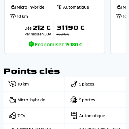
Micro-hybride
Automatique
Mi
10 km
10
212 €
31 190 €
Dès
Par mois en LOA
46 370 €
Economisez
15 180 €
Points clés
10 km
5 places
Micro-hybride
5 portes
7 CV
Automatique