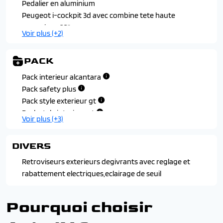
Pedalier en aluminium
Peugeot i-cockpit 3d avec combine tete haute
numerique 10"
Voir plus (+2)
Surtapis avant et arriere noirs avec surpiqures vert
adamite
PACK
Volant compact cuir pleine fleur avec commandes
multimedia integrees
Pack interieur alcantara
Pack safety plus
Pack style exterieur gt
Pack style interieur gt
Voir plus (+3)
Pack visibilite
Pack vision et navigation et drive assist plus
DIVERS
Retroviseurs exterieurs degivrants avec reglage et
rabattement electriques,eclairage de seuil
Pourquoi choisir