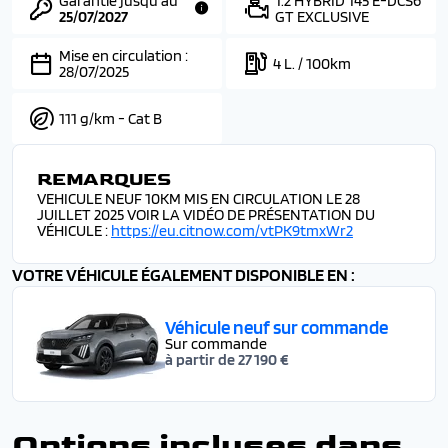
Garantie jusqu'au
1.2 HYBRID 145 E-DCS6
25/07/2027
GT EXCLUSIVE
Mise en circulation :
4 L. / 100km
28/07/2025
111 g/km - Cat B
REMARQUES
VEHICULE NEUF 10KM MIS EN CIRCULATION LE 28
JUILLET 2025 VOIR LA VIDÉO DE PRÉSENTATION DU
VÉHICULE :
https://eu.citnow.com/vtPK9tmxWr2
VOTRE VÉHICULE ÉGALEMENT DISPONIBLE EN :
Véhicule neuf sur commande
Sur commande
à partir de 27 190 €
Options incluses dans