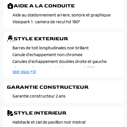
d'urgence (afu), controle dynamique de stabilite (cds) et
AIDE A LA CONDUITE
controle de stabilite de la remorque
Aide au stationnement arriere, sonore et graphique
Projecteurs peugeot full led technology avec signature 3
Visiopark 1 : camera de recul hd 180°
griffes, avec commutation automatique des feux de
route
Verrouillage automatique de tous les ouvrants en
STYLE EXTERIEUR
roulant
Barres de toit longitudinales noir brillant
Canule d'echappement non chromee
Canules d'echappement doubles droite et gauche
chromees (avec motorisation puretech 130)
Voir plus (+3)
Coques de retroviseurs exterieurs avec repetiteurs
lateraux a led
GARANTIE CONSTRUCTEUR
Passages de roues noir mat
Toit black diamond (indisponible avec noir perla nera)
Garantie constructeur 2 ans
STYLE INTERIEUR
Habitacle et ciel de pavillon noir mistral