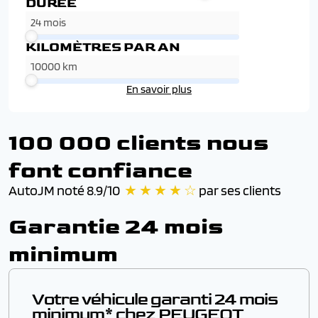
DURÉE
KILOMÈTRES PAR AN
En savoir plus
100 000 clients nous
font confiance
AutoJM noté 8.9/10
★ ★ ★ ★ ☆
par ses clients
Garantie 24 mois
minimum
Votre véhicule garanti 24 mois
minimum* chez PEUGEOT