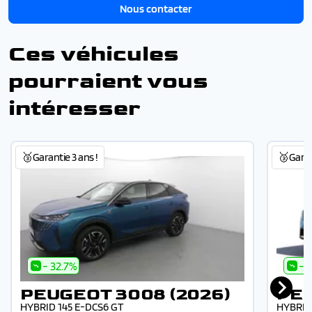
Nous contacter
Ces véhicules
pourraient vous
intéresser
🥉Garantie 3 ans !
🥉Garant
- 32.7%
- 
PEUGEOT 3008 (2026)
PEU
HYBRID 145 E-DCS6 GT
HYBRID