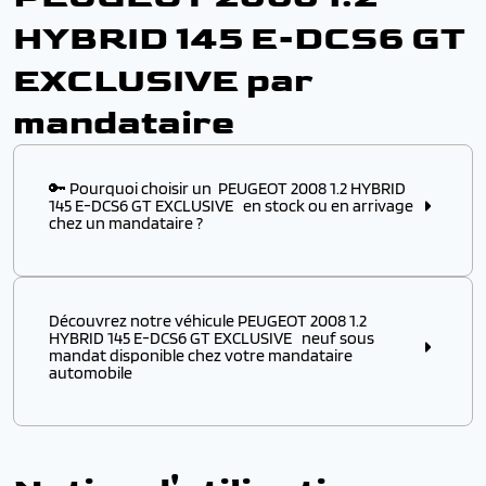
HYBRID 145 E-DCS6 GT
EXCLUSIVE par
mandataire
🔑 Pourquoi choisir un PEUGEOT 2008 1.2 HYBRID
145 E-DCS6 GT EXCLUSIVE en stock ou en arrivage
chez un mandataire ?
Choisir ce modèle
en stock
ou
en arrivage
chez un
mandataire automobile, c’est l’assurance :
Découvrez notre véhicule PEUGEOT 2008 1.2
✔️ D’obtenir un
modèle disponible immédiatement
,
HYBRID 145 E-DCS6 GT EXCLUSIVE neuf sous
sans attendre plusieurs mois de délai usine
mandat disponible chez votre mandataire
automobile
✔️ De profiter d’un véhicule PEUGEOT à p
rix remisé
attractif
, négocié directement auprès des
distributeurs européens
Découvrez notre véhicule PEUGEOT 2008 1.2 HYBRID
145 E-DCS6 GT EXCLUSIVE
neuf sous mandat
✔️ De bénéficier d’une
livraison rapide
et d’une
prise
disponible chez votre
mandataire automobile
.
en main simplifiée
Profitez de
prix remisés sur votre PEUGEOT
par