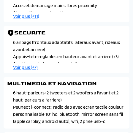
Acces et demarrage mains libres proximity
Air conditionne automatique monozone
Voir plus (+11)
Banquette rabattable 1/3 - 2/3
Console haute avec accoudoir et frein de stationnement
SECURITE
electrique, 1 prise usb-c, 1 pris usb-a pour les passagers
arriere
6 airbags (frontaux adaptatifs, lateraux avant, rideaux
Direction assistee electrique
avant et arriere)
Eclairage interieur a led
Appuis-tete reglables en hauteur avant et arriere (x3)
Eclairage polyambient 8 couleurs
Avertisseur de temps de conduite
Voir plus (+7)
Leve-vitres avant et arriere electriques, sequentiels et
Detection de sous gonflage indirecte
antipincement
Feux arriere a led avec doubles lignes horizontales
MULTIMEDIA ET NAVIGATION
Plancher de coffre
Fixations suivant norme isofix et top tether avec
Retroviseur interieur electrochrome avec cadre
etiquettes de localisation aux portes laterales arriere
6 haut-parleurs (2 tweeters et 2 woofers a l'avant et 2
Siege conducteur avec reglage manuel en hauteur
Kit de depannage pneumatique avec conditionnement
haut-parleurs a l'arriere)
Vitres laterales arriere et lunette arriere surteintees
rigide
Peugeot i-connect : radio dab avec ecran tactile couleur
Volant reglable en hauteur et profondeur
Programme de stabilite (esc) avec antipatinage des
personnalisable 10" hd, bluetooth, mirror screen sans fil
roues (asr), antiblocage des roues (abs), repartiteur
(apple carplay, android auto), wifi, 2 prise usb-c
electronique de freinage (ref), assistance au freinage