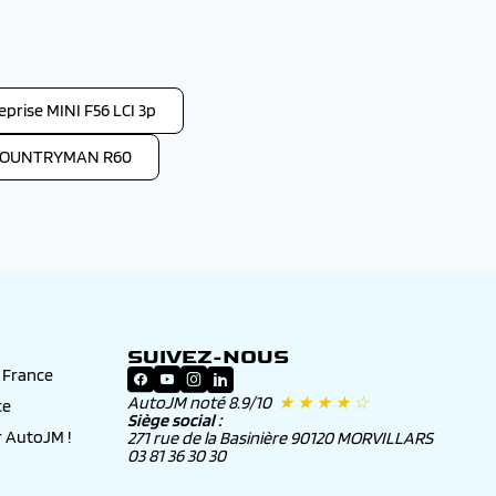
eprise MINI F56 LCI 3p
 COUNTRYMAN R60
SUIVEZ-NOUS
n France
AutoJM noté 8.9/10
★ ★ ★ ★ ☆
ce
Siège social :
 AutoJM !
271 rue de la Basinière 90120 MORVILLARS
03 81 36 30 30