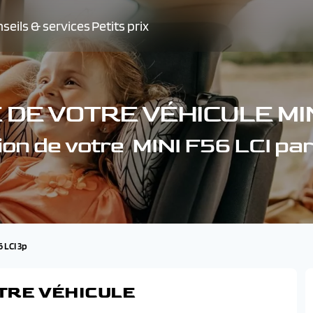
seils & services
Petits prix
DE VOTRE VÉHICULE MIN
ion de votre MINI F56 LCI pa
6 LCI 3p
TRE VÉHICULE