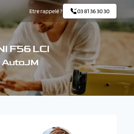
Etre rappelé ?
03 81 36 30 30
I F56 LCI
r AutoJM