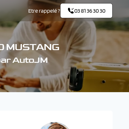
Etre rappelé ?
03 81 36 30 30
RD MUSTANG
par AutoJM