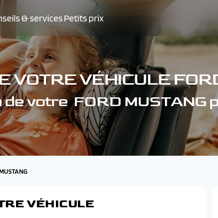
seils & services
Petits prix
E VOTRE VÉHICULE FO
n de votre FORD MUSTANG 
D MUSTANG
TRE VÉHICULE