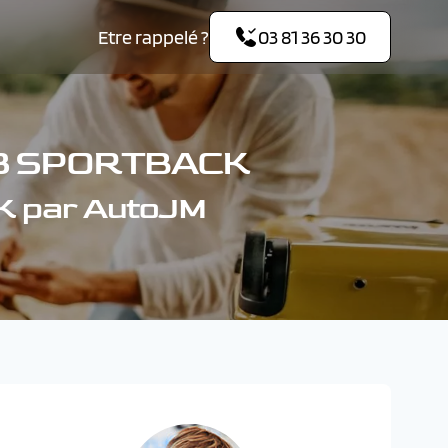
Etre rappelé ?
03 81 36 30 30
Q3 SPORTBACK
K par AutoJM