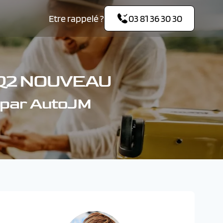
Etre rappelé ?
03 81 36 30 30
 Q2 NOUVEAU
 par AutoJM