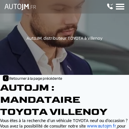
AutoJM, distributeur TOYOTA à Villenoy
Retourner à la page précédente
AUTOJM :
MANDATAIRE
TOYOTA VILLENOY
TOYOTA
Vous êtes à la recherche d’un véhicule
neuf ou d’occasion ?
www.autojm.fr
Vous avez la possibilité de consulter notre site
pour