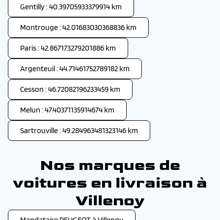
Gentilly : 40.39705933379914 km
Montrouge : 42.01683030368836 km
Paris : 42.867173279201886 km
Argenteuil : 44.71461752789182 km
Cesson : 46.72082196233459 km
Melun : 47.40371135914674 km
Sartrouville : 49.284963481323146 km
Nos marques de
voitures en livraison à
Villenoy
Mandataire PEUGEOT à Villenoy