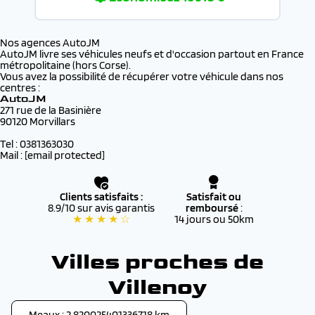
Nos agences AutoJM
AutoJM livre ses véhicules neufs et d'occasion partout en France
métropolitaine (hors Corse).
Vous avez la possibilité de récupérer votre véhicule dans nos
centres :
AutoJM
271 rue de la Basinière
90120 Morvillars
Tel : 0381363030
Mail :
[email protected]
Clients satisfaits :
Satisfait ou
8.9/10 sur avis garantis
remboursé
:
★ ★ ★ ★ ☆
14 jours ou 50km
Villes proches de
Villenoy
Meaux : 2.820025401336718 km