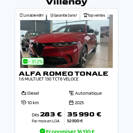
Villenoy
⏰Livrable 48h!
🥉Garantie 3 ans !
🏆Top ventes
- 31.2%
ALFA ROMEO TONALE
1.6 MULTIJET 130 TCT6 VELOCE
Diesel
Automatique
10 km
2025
283 €
35 990 €
Dès
52 300 €
Par mois en LOA
Economisez
16 310 €