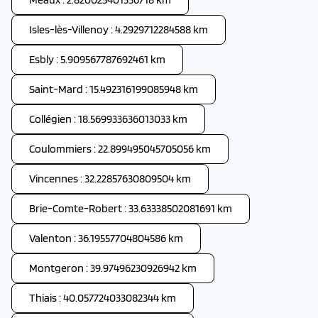
Isles-lès-Villenoy : 4.2929712284588 km
Esbly : 5.909567787692461 km
Saint-Mard : 15.492316199085948 km
Collégien : 18.569933636013033 km
Coulommiers : 22.899495045705056 km
Vincennes : 32.22857630809504 km
Brie-Comte-Robert : 33.63338502081691 km
Valenton : 36.19557704804586 km
Montgeron : 39.97496230926942 km
Thiais : 40.057724033082344 km