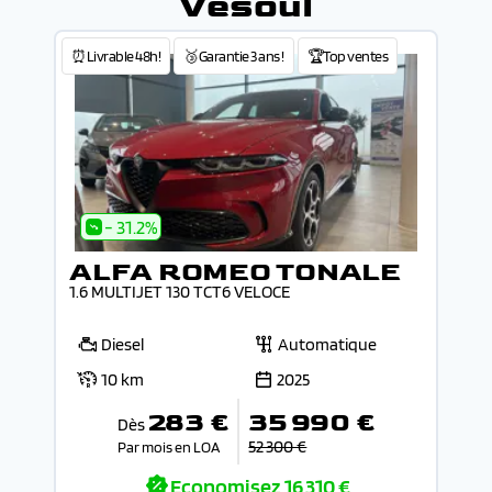
Vesoul
⏰Livrable 48h!
🥉Garantie 3 ans !
🏆Top ventes
- 31.2%
ALFA ROMEO TONALE
1.6 MULTIJET 130 TCT6 VELOCE
Diesel
Automatique
10 km
2025
283 €
35 990 €
Dès
52 300 €
Par mois en LOA
Economisez
16 310 €