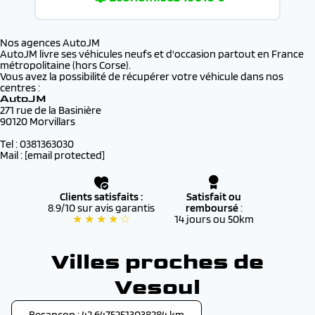
Nos agences AutoJM
AutoJM livre ses véhicules neufs et d'occasion partout en France
métropolitaine (hors Corse).
Vous avez la possibilité de récupérer votre véhicule dans nos
centres :
AutoJM
271 rue de la Basinière
90120 Morvillars
Tel : 0381363030
Mail :
[email protected]
Clients satisfaits :
Satisfait ou
8.9/10 sur avis garantis
remboursé
:
★ ★ ★ ★ ☆
14 jours ou 50km
Villes proches de
Vesoul
Besançon : 42.64752513038284 km