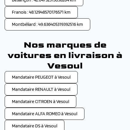
Franois : 48.12948570176571 km
Montbéliard : 49.636405319392516 km
Nos marques de
voitures en livraison à
Vesoul
Mandataire PEUGEOT à Vesoul
Mandataire RENAULT à Vesoul
Mandataire CITROEN à Vesoul
Mandataire ALFA ROMEO à Vesoul
Mandataire DS à Vesoul