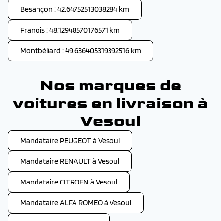
Besançon : 42.64752513038284 km
Franois : 48.12948570176571 km
Montbéliard : 49.636405319392516 km
Nos marques de
voitures en livraison à
Vesoul
Mandataire PEUGEOT à Vesoul
Mandataire RENAULT à Vesoul
Mandataire CITROEN à Vesoul
Mandataire ALFA ROMEO à Vesoul