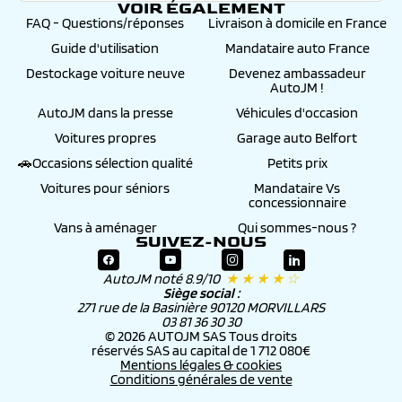
VOIR ÉGALEMENT
FAQ - Questions/réponses
Livraison à domicile en France
Guide d'utilisation
Mandataire auto France
Destockage voiture neuve
Devenez ambassadeur
AutoJM !
AutoJM dans la presse
Véhicules d'occasion
Voitures propres
Garage auto Belfort
🚗Occasions sélection qualité
Petits prix
Voitures pour séniors
Mandataire Vs
concessionnaire
Vans à aménager
Qui sommes-nous ?
SUIVEZ-NOUS
AutoJM noté 8.9/10
★ ★ ★ ★ ☆
Siège social :
271 rue de la Basinière 90120 MORVILLARS
03 81 36 30 30
© 2026 AUTOJM SAS Tous droits
réservés SAS au capital de 1 712 080€
Mentions légales & cookies
Conditions générales de vente