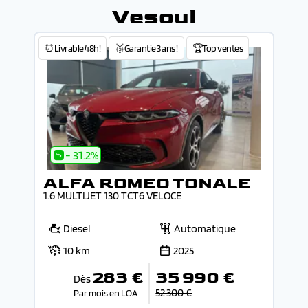
Vesoul
⏰Livrable 48h!
🥉Garantie 3 ans !
🏆Top ventes
- 31.2%
ALFA ROMEO TONALE
1.6 MULTIJET 130 TCT6 VELOCE
Diesel
Automatique
10 km
2025
283 €
35 990 €
Dès
52 300 €
Par mois en LOA