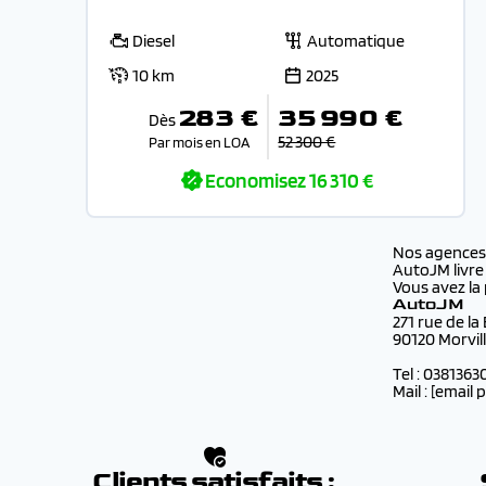
Diesel
Automatique
10 km
2025
283 €
35 990 €
Dès
52 300 €
Par mois en LOA
Economisez
16 310 €
Nos agence
AutoJM livre
Vous avez la 
AutoJM
271 rue de la
90120 Morvil
Tel : 0381363
Mail :
[email 
Clients satisfaits :