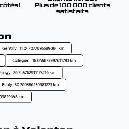
 côtés!
Plus de 100 000 clients
satisfaits
on
Gentilly : 11.047077895589084 km
Collégien : 18.045873997611793 km
ringy : 26.745762911173216 km
Esbly : 30.769386239981273 km
9703829448 km