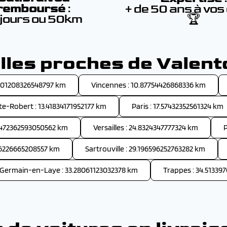
remboursé
:
+ de 50 ans à vos
 jours ou 50km
🏆
illes proches de Valent
701208326548797 km
Vincennes : 10.87754426868336 km
e-Robert : 13.41834171952177 km
Paris : 17.57432352561324 km
24.472362593050562 km
Versailles : 24.8324347777324 km
P
.66226665208557 km
Sartrouville : 29.196596252763282 km
-Germain-en-Laye : 33.28061123032378 km
Trappes : 34.5133