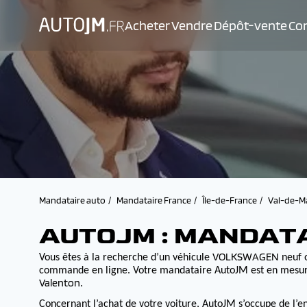
Acheter
Vendre
Dépôt-vente
Con
Mandataire auto
Mandataire France
Île-de-France
Val-de-M
AUTOJM : MANDAT
VOLKSWAGEN
Vous êtes à la recherche d’un véhicule
neuf o
commande en ligne. Votre mandataire AutoJM est en mesure d
Valenton
.
Concernant l’achat de votre voiture, AutoJM s’occupe de l’e