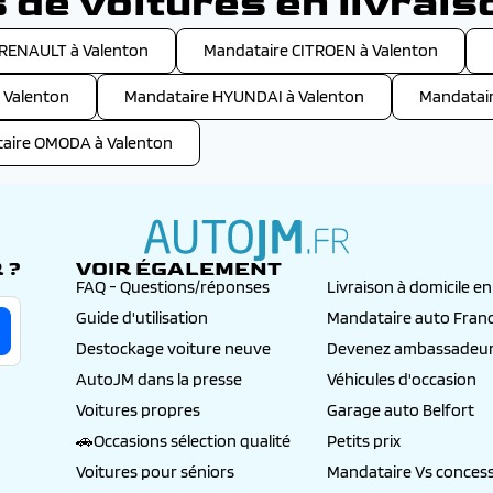
de voitures en livrais
 RENAULT à Valenton
Mandataire CITROEN à Valenton
 Valenton
Mandataire HYUNDAI à Valenton
Mandatai
aire OMODA à Valenton
 ?
VOIR ÉGALEMENT
autojm.fr
FAQ - Questions/réponses
Livraison à domicile e
Guide d'utilisation
Mandataire auto Fran
Destockage voiture neuve
Devenez ambassadeur
AutoJM dans la presse
Véhicules d'occasion
Voitures propres
Garage auto Belfort
🚗Occasions sélection qualité
Petits prix
Voitures pour séniors
Mandataire Vs concess