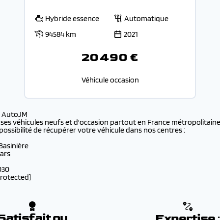
Hybride essence
Automatique
94584 km
2021
20 490 €
Véhicule occasion
s AutoJM
 ses véhicules neufs et d'occasion partout en France métropolitaine 
possibilité de récupérer votre véhicule dans nos centres :
 Basinière
lars
030
protected]
Satisfait ou
Expertise