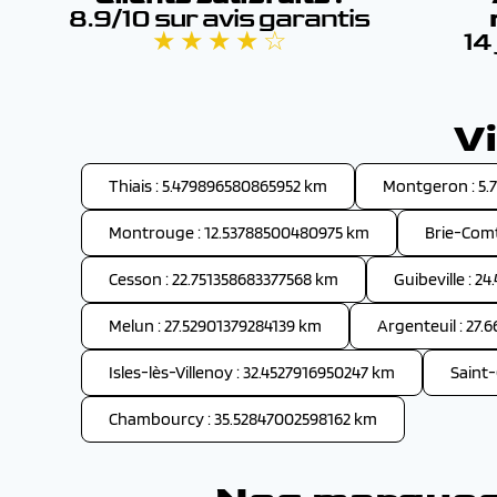
8.9/10 sur avis garantis
★ ★ ★ ★ ☆
14
V
Thiais : 5.479896580865952 km
Montgeron : 5.
Montrouge : 12.53788500480975 km
Brie-Comt
Cesson : 22.751358683377568 km
Guibeville : 
Melun : 27.52901379284139 km
Argenteuil : 27
Isles-lès-Villenoy : 32.4527916950247 km
Saint
Chambourcy : 35.52847002598162 km