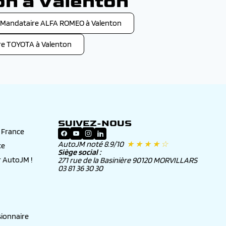
on à Valenton
Mandataire ALFA ROMEO à Valenton
re TOYOTA à Valenton
SUIVEZ-NOUS
n France
AutoJM noté 8.9/10
★ ★ ★ ★ ☆
ce
Siège social :
 AutoJM !
271 rue de la Basinière 90120 MORVILLARS
03 81 36 30 30
ionnaire