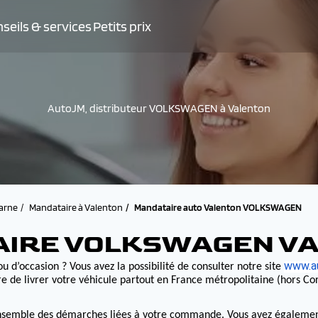
seils & services
Petits prix
AutoJM, distributeur VOLKSWAGEN à Valenton
arne
Mandataire à Valenton
Mandataire auto Valenton VOLKSWAGEN
AIRE VOLKSWAGEN V
www.au
u d’occasion ? Vous avez la possibilité de consulter notre site
e livrer votre véhicule partout en France métropolitaine (hors Cor
nsemble des démarches liées à votre commande. Vous avez également la