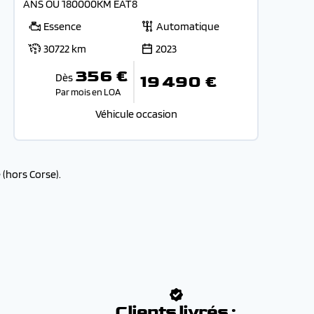
ANS OU 180000KM EAT8
Essence
Automatique
30722 km
2023
356 €
Dès
19 490 €
Par mois en LOA
Véhicule occasion
(hors Corse).
:
Clients livrés :