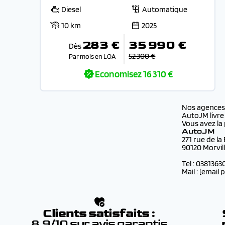
Diesel
Automatique
10 km
2025
283 €
35 990 €
Dès
52 300 €
Par mois en LOA
Economisez
16 310 €
Nos agence
AutoJM livre
Vous avez la 
AutoJM
271 rue de la
90120 Morvil
Tel : 0381363
Mail :
[email 
Clients satisfaits :
8.9/10 sur avis garantis