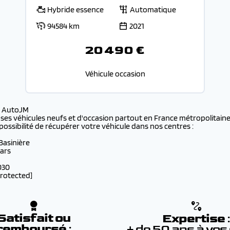
Hybride essence
Automatique
94584 km
2021
20 490 €
Véhicule occasion
s AutoJM
 ses véhicules neufs et d'occasion partout en France métropolitaine 
possibilité de récupérer votre véhicule dans nos centres :
 Basinière
lars
030
protected]
Satisfait ou
Expertise
remboursé
:
+ de 50 ans à vos