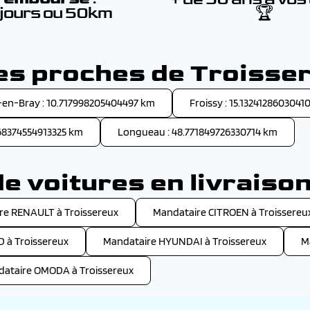
 jours ou 50km
🏆
les proches de Troisse
-en-Bray : 10.717998205404497 km
Froissy : 15.1324128603041
968374554913325 km
Longueau : 48.771849726330714 km
 voitures en livraiso
re RENAULT à Troissereux
Mandataire CITROEN à Troissereu
 à Troissereux
Mandataire HYUNDAI à Troissereux
M
ataire OMODA à Troissereux