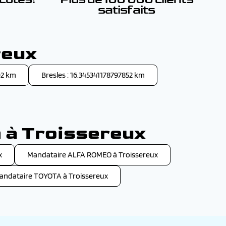
satisfaits
reux
02 km
Bresles : 16.345341178797852 km
n à Troissereux
x
Mandataire ALFA ROMEO à Troissereux
andataire TOYOTA à Troissereux