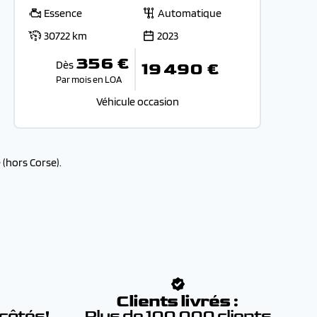
Essence
Automatique
30722 km
2023
356 €
Dès
19 490 €
Par mois en LOA
Véhicule occasion
(hors Corse).
:
Clients livrés :
 côtés!
Plus de 100 000 clients