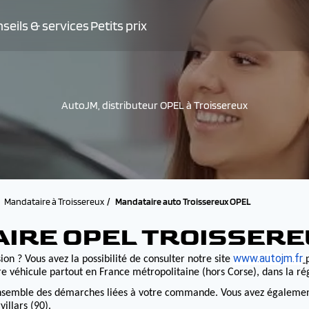
seils & services
Petits prix
AutoJM, distributeur OPEL à Troissereux
Mandataire à Troissereux
Mandataire auto Troissereux OPEL
AIRE OPEL TROISSERE
www.autojm.fr
on ? Vous avez la possibilité de consulter notre site
e véhicule partout en France métropolitaine (hors Corse), dans la r
nsemble des démarches liées à votre commande. Vous avez également la
illars (90).