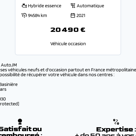
Hybride essence
Automatique
94584 km
2021
20 490 €
Véhicule occasion
s AutoJM
 ses véhicules neufs et d'occasion partout en France métropolitaine 
possibilité de récupérer votre véhicule dans nos centres :
 Basinière
lars
030
protected]
Satisfait ou
Expertise
remboursé
:
+ de 50 ans à vos