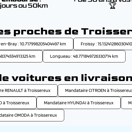
 jours ou 50km
🏆
les proches de Troisse
-en-Bray : 10.717998205404497 km
Froissy : 15.1324128603041
968374554913325 km
Longueau : 48.771849726330714 km
 voitures en livraiso
re RENAULT à Troissereux
Mandataire CITROEN à Troissereu
 à Troissereux
Mandataire HYUNDAI à Troissereux
M
ataire OMODA à Troissereux