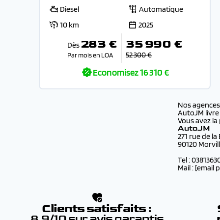
Diesel
Automatique
10 km
2025
283 €
35 990 €
Dès
52 300 €
Par mois en LOA
Economisez
16 310 €
Nos agence
AutoJM livre
Vous avez la 
AutoJM
271 rue de la
90120 Morvil
Tel : 0381363
Mail :
[email 
Clients satisfaits :
8.9/10 sur avis garantis