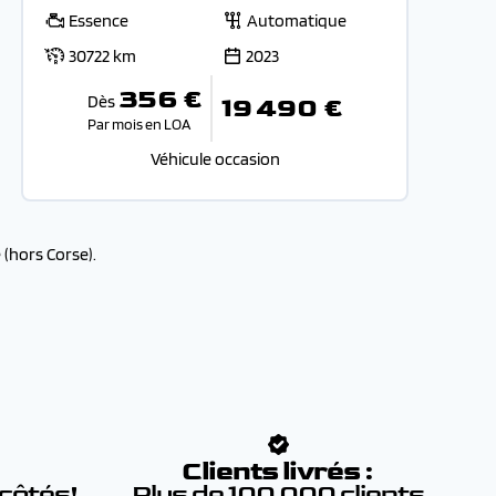
Essence
Automatique
30722 km
2023
356 €
Dès
19 490 €
Par mois en LOA
Véhicule occasion
(hors Corse).
:
Clients livrés :
 côtés!
Plus de 100 000 clients