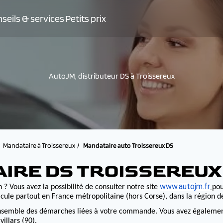
seils & services
Petits prix
AutoJM, distributeur DS à Troissereux
Mandataire à Troissereux
Mandataire auto Troissereux DS
AIRE DS TROISSEREUX
www.autojm.fr
 ? Vous avez la possibilité de consulter notre site
pou
cule partout en France métropolitaine (hors Corse), dans la région 
nsemble des démarches liées à votre commande. Vous avez également la
illars (90).