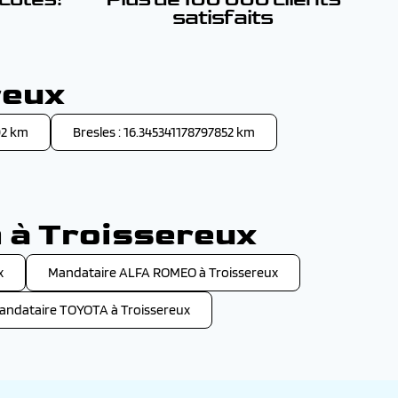
satisfaits
reux
02 km
Bresles : 16.345341178797852 km
n à Troissereux
x
Mandataire ALFA ROMEO à Troissereux
andataire TOYOTA à Troissereux