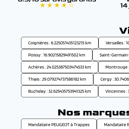
★ ★ ★ ★ ☆
14
V
Coignières : 6.225051435123215 km
Versailles :
Poissy : 16.90215829491502 km
Saint-Germain-
Achères : 24.025387503474533 km
Montrouge :
Thiais : 29.079274737586182 km
Cergy : 30.740
Buchelay : 32.625435753941325 km
Vincennes :
Nos marques 
Mandataire PEUGEOT à Trappes
Mandataire 