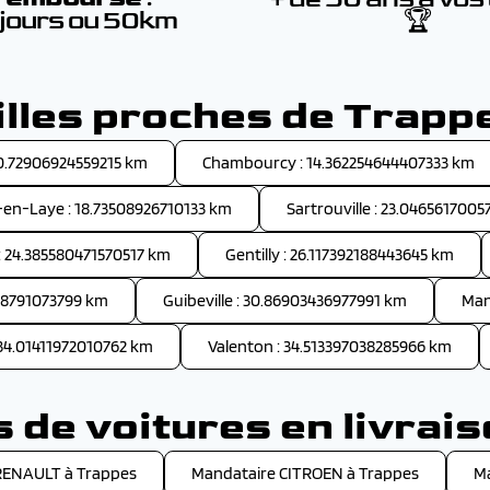
 jours ou 50km
🏆
illes proches de Trapp
 10.72906924559215 km
Chambourcy : 14.362254644407333 km
en-Laye : 18.73508926710133 km
Sartrouville : 23.046561700
 24.385580471570517 km
Gentilly : 26.117392188443645 km
68791073799 km
Guibeville : 30.86903436977991 km
Man
 34.01411972010762 km
Valenton : 34.513397038285966 km
de voitures en livrai
RENAULT à Trappes
Mandataire CITROEN à Trappes
M