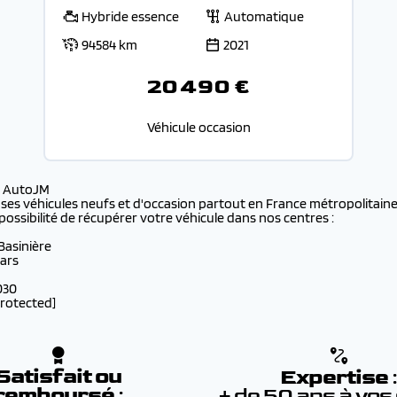
Hybride essence
Automatique
94584 km
2021
20 490 €
Véhicule occasion
s AutoJM
 ses véhicules neufs et d'occasion partout en France métropolitaine 
possibilité de récupérer votre véhicule dans nos centres :
 Basinière
lars
030
protected]
Satisfait ou
Expertise
remboursé
:
+ de 50 ans à vos