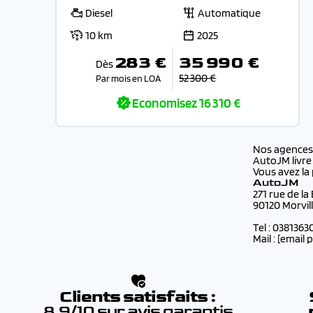
Diesel
Automatique
10 km
2025
283 €
35 990 €
Dès
52 300 €
Par mois en LOA
Economisez
16 310 €
Nos agence
AutoJM livre
Vous avez la 
AutoJM
271 rue de la
90120 Morvil
Tel : 0381363
Mail :
[email 
Clients satisfaits :
8.9/10 sur avis garantis