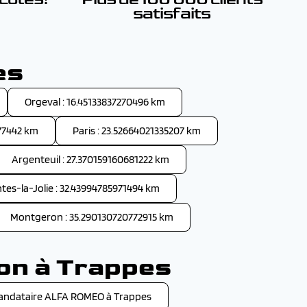
satisfaits
es
Orgeval : 16.45133837270496 km
577442 km
Paris : 23.52664021335207 km
Argenteuil : 27.370159160681222 km
tes-la-Jolie : 32.43994785971494 km
Montgeron : 35.290130720772915 km
son à Trappes
andataire ALFA ROMEO à Trappes