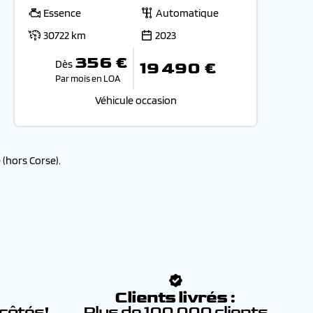
Essence
Automatique
30722 km
2023
356 €
Dès
19 490 €
Par mois en LOA
Véhicule occasion
(hors Corse).
:
Clients livrés :
 côtés!
Plus de 100 000 clients