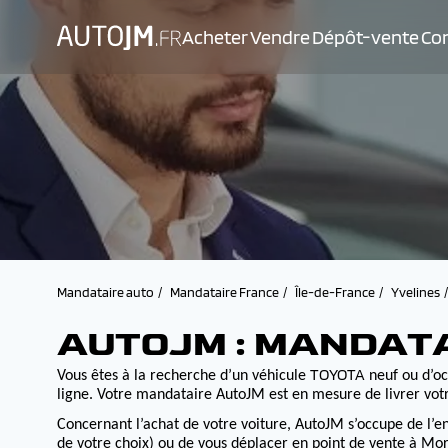
Acheter
Vendre
Dépôt-vente
Con
Mandataire auto
Mandataire France
Île-de-France
Yvelines
AUTOJM : MANDAT
TOYOTA
Vous êtes à la recherche d’un véhicule
neuf ou d’oc
ligne. Votre mandataire AutoJM est en mesure de livrer votr
Concernant l’achat de votre voiture, AutoJM s’occupe de l’e
de votre choix) ou de vous déplacer en point de vente à Morv