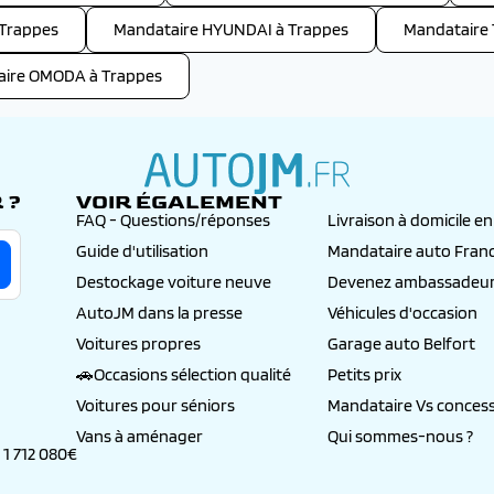
 Trappes
Mandataire HYUNDAI à Trappes
Mandataire
aire OMODA à Trappes
 ?
VOIR ÉGALEMENT
autojm.fr
FAQ - Questions/réponses
Livraison à domicile e
Guide d'utilisation
Mandataire auto Fran
Destockage voiture neuve
Devenez ambassadeur
AutoJM dans la presse
Véhicules d'occasion
Voitures propres
Garage auto Belfort
🚗Occasions sélection qualité
Petits prix
Voitures pour séniors
Mandataire Vs concess
Vans à aménager
Qui sommes-nous ?
 1 712 080€