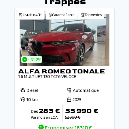
Trappes
⏰Livrable 48h!
🥉Garantie 3 ans !
🏆Top ventes
- 31.2%
ALFA ROMEO TONALE
1.6 MULTIJET 130 TCT6 VELOCE
Diesel
Automatique
10 km
2025
283 €
35 990 €
Dès
52 300 €
Par mois en LOA
Economisez
16 310 €