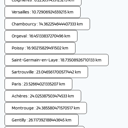
Versailles : 10.72906924559215 km
Chambourcy : 14.362254644407333 km
Orgeval : 16.45133837270496 km
Poissy : 16.90215829491502 km
Saint-Germain-en-Laye : 18.73508926710133 km
Sartrouville : 23.046561700577442 km
Paris : 23.52664021335207 km
Achères : 24.025387503474533 km
Montrouge : 24.385580471570517 km
Gentilly : 26.117392188443645 km