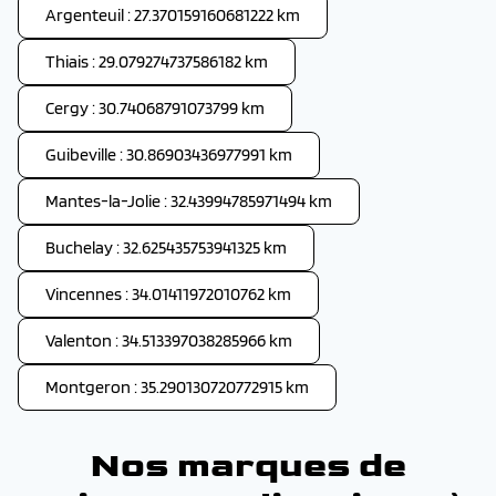
Argenteuil : 27.370159160681222 km
Thiais : 29.079274737586182 km
Cergy : 30.74068791073799 km
Guibeville : 30.86903436977991 km
Mantes-la-Jolie : 32.43994785971494 km
Buchelay : 32.625435753941325 km
Vincennes : 34.01411972010762 km
Valenton : 34.513397038285966 km
Montgeron : 35.290130720772915 km
Nos marques de