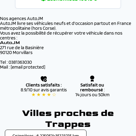
Nos agences AutoJM
AutoJM livre ses véhicules neufs et d'occasion partout en France
métropolitaine (hors Corse).
Vous avez la possibilité de récupérer votre véhicule dans nos
centres :
AutoJM
271 rue de la Basinière
90120 Morvillars
Tel : 0381363030
Mail :
[email protected]
Clients satisfaits :
Satisfait ou
8.9/10 sur avis garantis
remboursé
:
★ ★ ★ ★ ☆
14 jours ou 50km
Villes proches de
Trappes
Coignières : 6.225051435123215 km