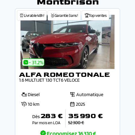
Montbrison
⏰Livrable 48h!
🥉Garantie 3 ans !
🏆Top ventes
- 31.2%
ALFA ROMEO TONALE
1.6 MULTIJET 130 TCT6 VELOCE
Diesel
Automatique
10 km
2025
283 €
35 990 €
Dès
52 300 €
Par mois en LOA
Economisez
16 310 €