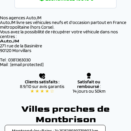
Nos agences AutoJM
AutoJM livre ses véhicules neufs et d'occasion partout en France
métropolitaine (hors Corse).
Vous avez la possibilité de récupérer votre véhicule dans nos
centres :
AutoJM
271 rue de la Basinière
90120 Morvillars
Tel : 0381363030
Mail :
[email protected]
Clients satisfaits :
Satisfait ou
8.9/10 sur avis garantis
remboursé
:
★ ★ ★ ★ ☆
14 jours ou 50km
Villes proches de
Montbrison
Montrond-les-Bains : 14.151518939779807 km