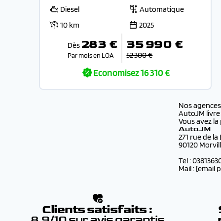
Diesel
Automatique
10 km
2025
283 €
35 990 €
Dès
52 300 €
Par mois en LOA
Economisez
16 310 €
Nos agence
AutoJM livre
Vous avez la 
AutoJM
271 rue de la
90120 Morvil
Tel : 0381363
Mail :
[email 
Clients satisfaits :
8.9/10 sur avis garantis