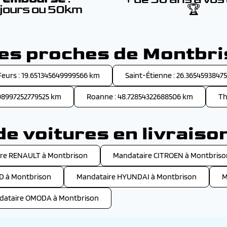
 jours ou 50km
🏆
les proches de Montbr
Feurs : 19.651345649999566 km
Saint-Étienne : 26.3654593847
.08997252779525 km
Roanne : 48.72854322688506 km
Th
e voitures en livraiso
re RENAULT à Montbrison
Mandataire CITROEN à Montbriso
D à Montbrison
Mandataire HYUNDAI à Montbrison
M
dataire OMODA à Montbrison