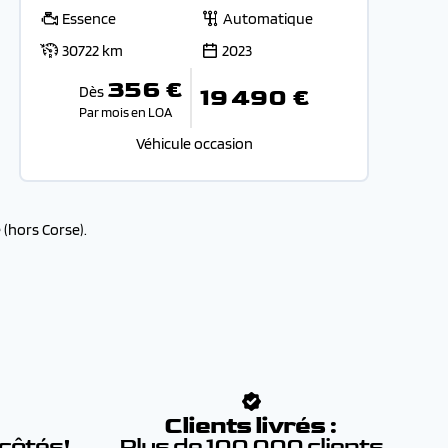
Essence
Automatique
30722 km
2023
356 €
Dès
19 490 €
Par mois en LOA
Véhicule occasion
(hors Corse).
:
Clients livrés :
 côtés!
Plus de 100 000 clients