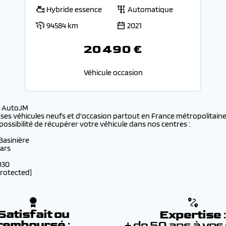
Hybride essence
Automatique
94584 km
2021
20 490 €
Véhicule occasion
s AutoJM
 ses véhicules neufs et d'occasion partout en France métropolitaine 
possibilité de récupérer votre véhicule dans nos centres :
 Basinière
lars
030
protected]
Satisfait ou
Expertise
remboursé
:
+ de 50 ans à vos