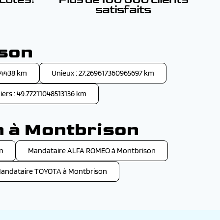
satisfaits
ison
54438 km
Unieux : 27.269617360965697 km
iers : 49.77211048513136 km
n à Montbrison
n
Mandataire ALFA ROMEO à Montbrison
andataire TOYOTA à Montbrison