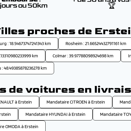
 jours ou 50km
🏆
illes proches de Erste
urg : 18.54673747241343 km
Rosheim : 21.66524432791161 km
4.13310980233999 km
Colmar : 39.97788098924698 km
I
: 48.49385878236278 km
 de voitures en livrais
NAULT à Erstein
Mandataire CITROEN à Erstein
Manda
rstein
Mandataire HYUNDAI à Erstein
Mandataire TOY
re OMODA à Erstein