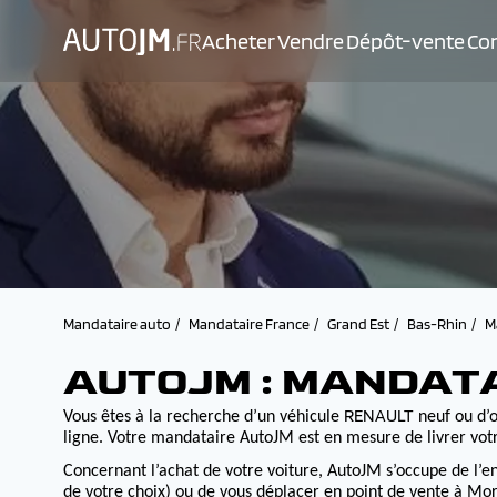
Acheter
Vendre
Dépôt-vente
Con
Mandataire auto
Mandataire France
Grand Est
Bas-Rhin
M
AUTOJM : MANDAT
RENAULT
Vous êtes à la recherche d’un véhicule
neuf ou d’o
ligne. Votre mandataire AutoJM est en mesure de livrer votr
Concernant l’achat de votre voiture, AutoJM s’occupe de l’e
de votre choix) ou de vous déplacer en point de vente à Morv