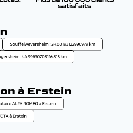
satisfaits
in
Souffelweyersheim : 24.00193122996979 km
ngersheim : 44.99630708144815 km
on à Erstein
taire ALFA ROMEO à Erstein
OTA à Erstein