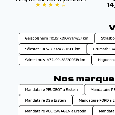
★ ★ ★ ★ ☆
14
V
Geispolsheim : 10.151739649174257 km
Strasbo
Sélestat : 24.578373243501588 km
Brumath : 3
Saint-Louis : 47.74994635200314 km
Haguenau 
Nos marques
Mandataire PEUGEOT à Erstein
Mandataire RE
Mandataire DS à Erstein
Mandataire FORD à E
Mandataire VOLKSWAGEN à Erstein
Mandatai