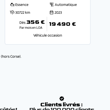
Essence
Automatique
30722 km
2023
356 €
Dès
19 490 €
Par mois en LOA
Véhicule occasion
(hors Corse).
:
Clients livrés :
 côtés!
Plus de 100 000 clients