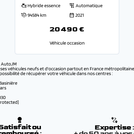
Hybride essence
Automatique
94584 km
2021
20 490 €
Véhicule occasion
s AutoJM
 ses véhicules neufs et d'occasion partout en France métropolitaine 
possibilité de récupérer votre véhicule dans nos centres :
 Basinière
lars
030
protected]
Satisfait ou
Expertise
remboursé
:
+ de 50 ans à vos