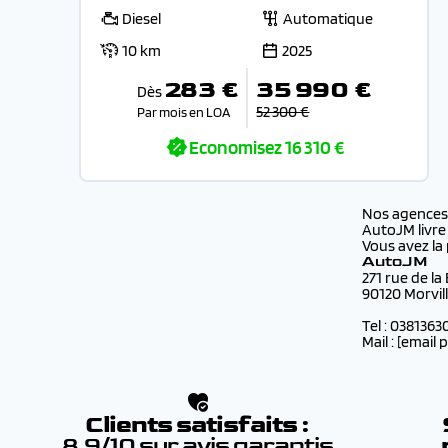
Diesel
Automatique
10 km
2025
283 €
35 990 €
Dès
52 300 €
Par mois en LOA
Economisez
16 310 €
Nos agence
AutoJM livre
Vous avez la 
AutoJM
271 rue de la
90120 Morvil
Tel : 0381363
Mail :
[email 
Clients satisfaits :
8.9/10 sur avis garantis