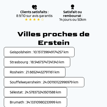
Clients satisfaits :
Satisfait ou
8.9/10 sur avis garantis
remboursé
:
★ ★ ★ ★ ☆
14 jours ou 50km
Villes proches de
Erstein
Geispolsheim : 10.151739649174257 km
Strasbourg : 18.54673747241343 km
Rosheim : 21.66524432791161 km
Souffelweyersheim : 24.00193122996979 km
Sélestat : 24.578373243501588 km
Brumath : 34.13310980233999 km