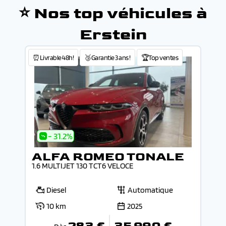
⭐ Nos top véhicules à
Erstein
⏰Livrable 48h!
🥉Garantie 3 ans !
🏆Top ventes
- 31.2%
ALFA ROMEO TONALE
1.6 MULTIJET 130 TCT6 VELOCE
Diesel
Automatique
10 km
2025
283 €
35 990 €