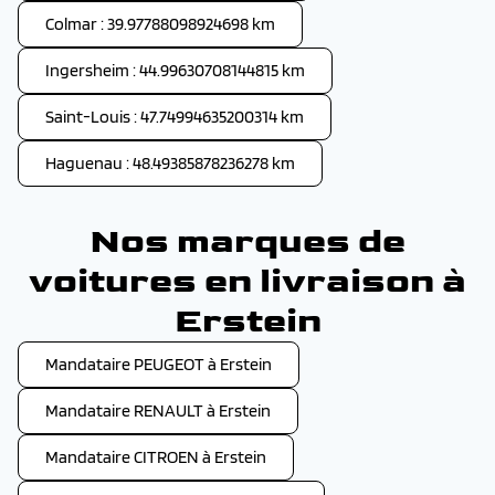
Colmar : 39.97788098924698 km
Ingersheim : 44.99630708144815 km
Saint-Louis : 47.74994635200314 km
Haguenau : 48.49385878236278 km
Nos marques de
voitures en livraison à
Erstein
Mandataire PEUGEOT à Erstein
Mandataire RENAULT à Erstein
Mandataire CITROEN à Erstein