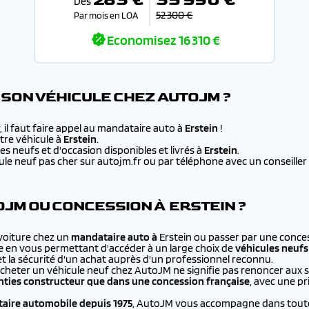
Dès
52 300 €
Par mois en LOA
Economisez
16 310 €
SON VÉHICULE CHEZ AUTOJM ?
 il faut faire appel au mandataire auto à
Erstein
!
re véhicule à
Erstein
.
s neufs et d'occasion disponibles et livrés à
Erstein
.
e neuf pas cher sur autojm.fr ou par téléphone avec un conseiller au
JM OU CONCESSION À ERSTEIN ?
 voiture chez un
mandataire auto à
Erstein ou passer par une conces
e en vous permettant d'accéder à un large choix de
véhicules neufs
et la sécurité d'un achat auprès d'un professionnel reconnu.
cheter un véhicule neuf chez AutoJM ne signifie pas renoncer aux 
ties constructeur que dans une concession française
, avec une p
aire automobile depuis 1975
, AutoJM vous accompagne dans toutes