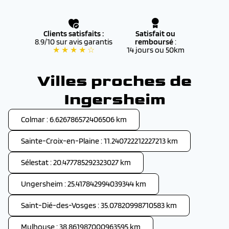
Clients satisfaits :
Satisfait ou
8.9/10 sur avis garantis
remboursé
:
★ ★ ★ ★ ☆
14 jours ou 50km
Villes proches de
Ingersheim
Colmar : 6.626786572406506 km
Sainte-Croix-en-Plaine : 11.240722212227213 km
Sélestat : 20.477785292323027 km
Ungersheim : 25.417842994039344 km
Saint-Dié-des-Vosges : 35.07820998710583 km
Mulhouse : 38.861987000963595 km