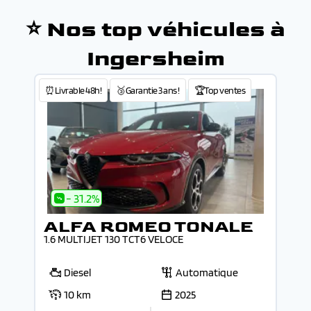
⭐ Nos top véhicules à
Ingersheim
⏰Livrable 48h!
🥉Garantie 3 ans !
🏆Top ventes
- 31.2%
ALFA ROMEO TONALE
1.6 MULTIJET 130 TCT6 VELOCE
Diesel
Automatique
10 km
2025