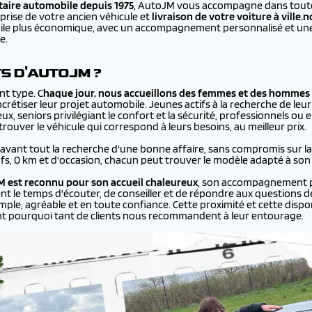
aire automobile depuis 1975
, AutoJM vous accompagne dans toutes
prise de votre ancien véhicule et
livraison de votre voiture à
ville.
bile plus économique, avec un accompagnement personnalisé et une 
e.
TS D'AUTOJM ?
nt type. C
haque jour, nous accueillons des femmes et des hommes 
rétiser leur projet automobile. Jeunes actifs à la recherche de leur
ux, seniors privilégiant le confort et la sécurité, professionnels ou
ouver le véhicule qui correspond à leurs besoins, au meilleur prix.
 avant tout la recherche d'une bonne affaire, sans compromis sur la q
ufs, 0 km et d'occasion, chacun peut trouver le modèle adapté à son
 est reconnu pour son accueil chaleureux
, son accompagnement p
ent le temps d'écouter, de conseiller et de répondre aux questions de
le, agréable et en toute confiance. Cette proximité et cette disponi
nt pourquoi tant de clients nous recommandent à leur entourage.