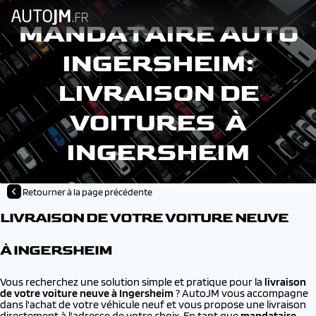
MANDATAIRE AUTO
INGERSHEIM:
LIVRAISON DE
VOITURES À
INGERSHEIM
Retourner à la page précédente
LIVRAISON DE VOTRE VOITURE NEUVE
À INGERSHEIM
Vous recherchez une solution simple et pratique pour la
livraison
de votre voiture neuve à
Ingersheim
? AutoJM vous accompagne
dans l'achat de votre véhicule neuf et vous propose une livraison
directement à l'adresse de votre choix. En tant que
mandataire