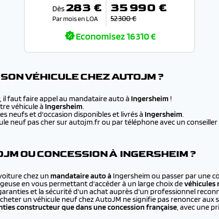
283 €
35 990 €
Dès
52 300 €
Par mois en LOA
Economisez
16 310 €
SON VÉHICULE CHEZ AUTOJM ?
 il faut faire appel au mandataire auto à
Ingersheim
!
re véhicule à
Ingersheim
.
s neufs et d'occasion disponibles et livrés à
Ingersheim
.
e neuf pas cher sur autojm.fr ou par téléphone avec un conseiller au
JM OU CONCESSION À INGERSHEIM ?
 voiture chez un
mandataire auto à
Ingersheim ou passer par une co
ageuse en vous permettant d'accéder à un large choix de
véhicules 
 garanties et la sécurité d'un achat auprès d'un professionnel recon
cheter un véhicule neuf chez AutoJM ne signifie pas renoncer aux 
ties constructeur que dans une concession française
, avec une p