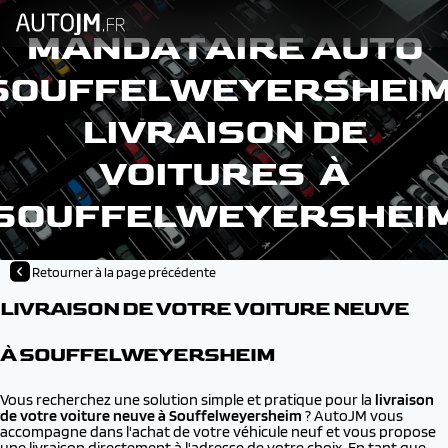
MANDATAIRE AUTO
SOUFFELWEYERSHEIM
LIVRAISON DE
VOITURES À
SOUFFELWEYERSHEI
Retourner à la page précédente
LIVRAISON DE VOTRE VOITURE NEUVE
À SOUFFELWEYERSHEIM
Vous recherchez une solution simple et pratique pour la
livraison
de votre voiture neuve à
Souffelweyersheim
? AutoJM vous
accompagne dans l'achat de votre véhicule neuf et vous propose
une livraison directement à l'adresse de votre choix. En tant que