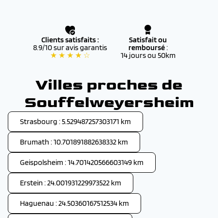
Clients satisfaits :
Satisfait ou
8.9/10 sur avis garantis
remboursé
:
★ ★ ★ ★ ☆
14 jours ou 50km
Villes proches de
Souffelweyersheim
Strasbourg : 5.529487257303171 km
Brumath : 10.701891882638332 km
Geispolsheim : 14.701420566603149 km
Erstein : 24.001931229973522 km
Haguenau : 24.50360167512534 km