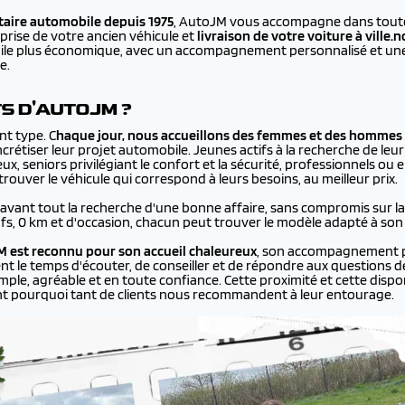
aire automobile depuis 1975
, AutoJM vous accompagne dans toutes
prise de votre ancien véhicule et
livraison de votre voiture à
ville.
bile plus économique, avec un accompagnement personnalisé et une 
e.
TS D'AUTOJM ?
nt type. C
haque jour, nous accueillons des femmes et des hommes 
rétiser leur projet automobile. Jeunes actifs à la recherche de leur
ux, seniors privilégiant le confort et la sécurité, professionnels ou
ouver le véhicule qui correspond à leurs besoins, au meilleur prix.
 avant tout la recherche d'une bonne affaire, sans compromis sur la q
ufs, 0 km et d'occasion, chacun peut trouver le modèle adapté à son
 est reconnu pour son accueil chaleureux
, son accompagnement p
ent le temps d'écouter, de conseiller et de répondre aux questions de
le, agréable et en toute confiance. Cette proximité et cette disponi
nt pourquoi tant de clients nous recommandent à leur entourage.