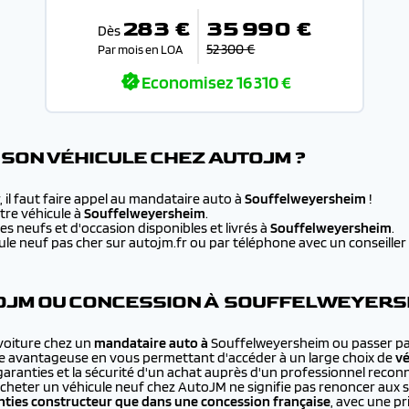
283 €
35 990 €
Dès
52 300 €
Par mois en LOA
Economisez
16 310 €
SON VÉHICULE CHEZ AUTOJM ?
 il faut faire appel au mandataire auto à
Souffelweyersheim
!
re véhicule à
Souffelweyersheim
.
s neufs et d'occasion disponibles et livrés à
Souffelweyersheim
.
e neuf pas cher sur autojm.fr ou par téléphone avec un conseiller au
OJM OU CONCESSION À SOUFFELWEYERS
 voiture chez un
mandataire auto à
Souffelweyersheim ou passer par
e avantageuse en vous permettant d'accéder à un large choix de
vé
 garanties et la sécurité d'un achat auprès d'un professionnel recon
cheter un véhicule neuf chez AutoJM ne signifie pas renoncer aux 
ties constructeur que dans une concession française
, avec une p