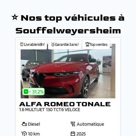
⭐ Nos top véhicules à
Souffelweyersheim
⏰Livrable 48h!
🥉Garantie 3 ans !
🏆Top ventes
- 31.2%
ALFA ROMEO TONALE
1.6 MULTIJET 130 TCT6 VELOCE
Diesel
Automatique
10 km
2025