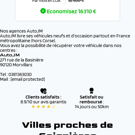
52 300 €
Par mois en LOA
Economisez
16 310 €
Nos agences AutoJM
AutoJM livre ses véhicules neufs et d'occasion partout en France
métropolitaine (hors Corse).
Vous avez la possibilité de récupérer votre véhicule dans nos
centres :
AutoJM
271 rue de la Basinière
90120 Morvillars
Tel : 0381363030
Mail :
[email protected]
Clients satisfaits :
Satisfait ou
8.9/10 sur avis garantis
remboursé
:
★ ★ ★ ★ ☆
14 jours ou 50km
Villes proches de