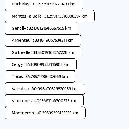
Buchelay : 31.057391729770483 km
Mantes-la-Jolie : 31.299175516888297 km
Gentilly : 32.178121546657565 km
Argenteuil : 33.1849067534511 km
Guibeville : 33.33019168242228 km
Cergy : 34.109099552115985 km
Thiais : 34.73571788407669 km
Valenton : 40.098470326820156 km
Vincennes : 40.15661144300273 km
Montgeron : 40.39599393155335 km