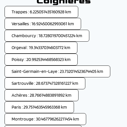
Coignières
Trappes : 6.225051435160928 km
Versailles : 16.92450062993061 km
Chambourcy : 18.728019700451224 km
Orgeval : 19.34337034603772 km
Poissy : 20.992534468568323 km
Saint-Germain-en-Laye : 23.732014523674405 km
Sartrouville : 28.673747328161227 km
Achères : 28.76614883891892 km
Paris : 29.751463545963368 km
Montrouge : 30.467796262211454 km