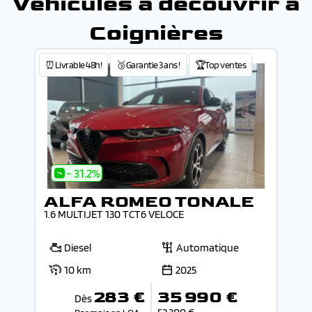
Véhicules à découvrir à
Coignières
⏰Livrable 48h!
🥉Garantie 3 ans !
🏆Top ventes
- 31.2%
ALFA ROMEO TONALE
1.6 MULTIJET 130 TCT6 VELOCE
Diesel
Automatique
10 km
2025
283 €
35 990 €
Dès