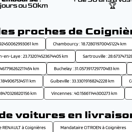
 jours ou 50km
🏆
lles proches de Coigniè
16.92450062993061 km
Chambourcy : 18.728019700451224 km
n-en-Laye : 23.732014523674405 km
Sartrouville : 28.6737473
.467796262211454 km
Buchelay : 31.057391729770483 km
33.1849067534511 km
Guibeville : 33.33019168242228 km
C
098470326820156 km
Vincennes : 40.15661144300273 km
e voitures en livraiso
e RENAULT à Coignières
Mandataire CITROEN à Coignières