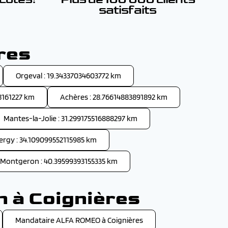
satisfaits
res
Orgeval : 19.34337034603772 km
28161227 km
Achères : 28.76614883891892 km
Mantes-la-Jolie : 31.299175516888297 km
ergy : 34.109099552115985 km
Montgeron : 40.39599393155335 km
n à Coignières
Mandataire ALFA ROMEO à Coignières