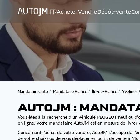
Acheter
Vendre
Dépôt-vente
Con
Mandataire auto
Mandataire France
Île-de-France
Yvelines
AUTOJM : MANDAT
PEUGEOT
Vous êtes à la recherche d’un véhicule
neuf ou d’o
en ligne. Votre mandataire AutoJM est en mesure de livrer v
Concernant l’achat de votre voiture, AutoJM s’occupe de l’e
de votre choix) ou de vous déplacer en point de vente à Morv