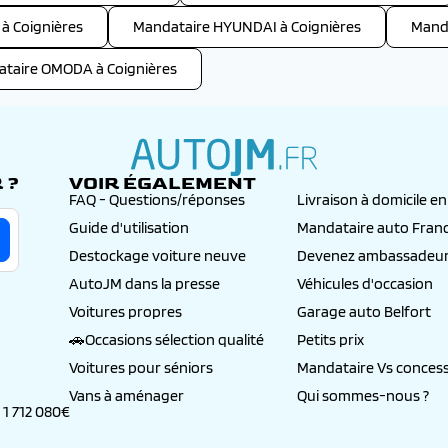
à Coignières
Mandataire HYUNDAI à Coignières
Manda
taire OMODA à Coignières
 ?
VOIR ÉGALEMENT
autojm.fr
FAQ - Questions/réponses
Livraison à domicile e
Guide d'utilisation
Mandataire auto Fran
Destockage voiture neuve
Devenez ambassadeur
AutoJM dans la presse
Véhicules d'occasion
Voitures propres
Garage auto Belfort
🚗Occasions sélection qualité
Petits prix
Voitures pour séniors
Mandataire Vs concess
Vans à aménager
Qui sommes-nous ?
 1 712 080€