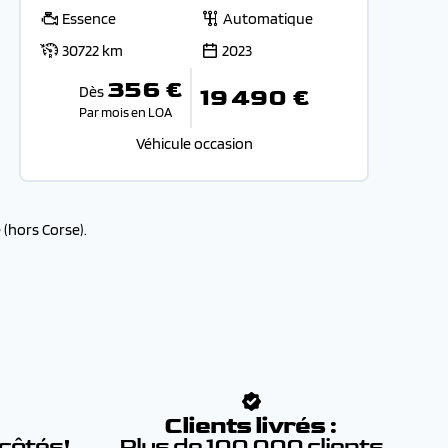
Essence
Automatique
30722 km
2023
356 €
Dès
19 490 €
Par mois en LOA
Véhicule occasion
(hors Corse).
:
Clients livrés :
 côtés!
Plus de 100 000 clients