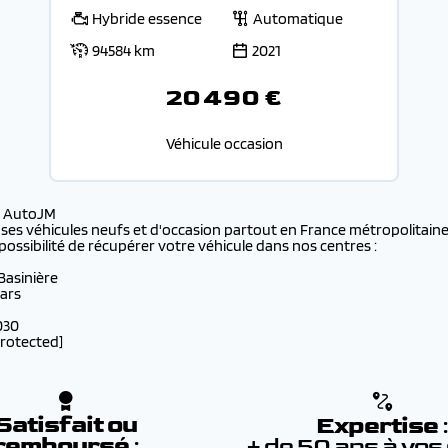
Hybride essence
Automatique
94584 km
2021
20 490 €
Véhicule occasion
s AutoJM
 ses véhicules neufs et d'occasion partout en France métropolitaine 
possibilité de récupérer votre véhicule dans nos centres :
 Basinière
lars
030
protected]
Satisfait ou
Expertise
remboursé
:
+ de 50 ans à vos