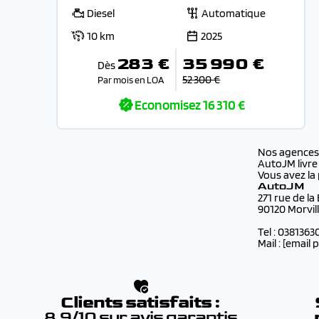
Diesel
Automatique
10 km
2025
283 €
35 990 €
Dès
52 300 €
Par mois en LOA
Economisez
16 310 €
Nos agence
AutoJM livre
Vous avez la 
AutoJM
271 rue de la
90120 Morvil
Tel : 0381363
Mail :
[email 
Clients satisfaits :
8.9/10 sur avis garantis