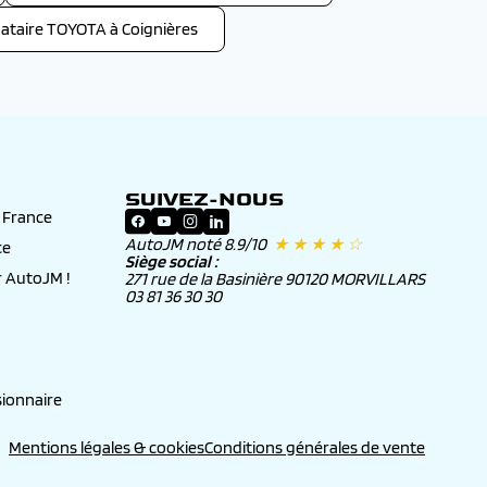
taire TOYOTA à Coignières
SUIVEZ-NOUS
n France
AutoJM noté 8.9/10
★ ★ ★ ★ ☆
ce
Siège social :
 AutoJM !
271 rue de la Basinière 90120 MORVILLARS
03 81 36 30 30
ionnaire
Mentions légales & cookies
Conditions générales de vente