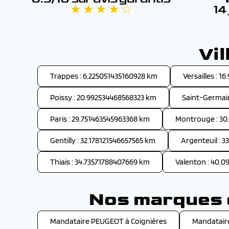
★ ★ ★ ★ ☆
14
Vi
Trappes : 6.225051435160928 km
Versailles : 
Poissy : 20.992534468568323 km
Saint-Germai
Paris : 29.751463545963368 km
Montrouge : 30
Gentilly : 32.178121546657565 km
Argenteuil : 
Thiais : 34.73571788407669 km
Valenton : 40.
Nos marques d
Mandataire PEUGEOT à Coignières
Mandatair