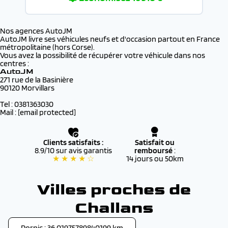
Nos agences AutoJM
AutoJM livre ses véhicules neufs et d'occasion partout en France
métropolitaine (hors Corse).
Vous avez la possibilité de récupérer votre véhicule dans nos
centres :
AutoJM
271 rue de la Basinière
90120 Morvillars
Tel : 0381363030
Mail :
[email protected]
Clients satisfaits :
Satisfait ou
8.9/10 sur avis garantis
remboursé
:
★ ★ ★ ★ ☆
14 jours ou 50km
Villes proches de
Challans
Pornic : 36.01975789840199 km