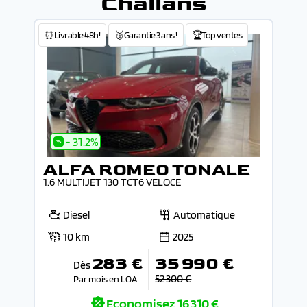
Challans
⏰Livrable 48h!
🥉Garantie 3 ans !
🏆Top ventes
- 31.2%
ALFA ROMEO TONALE
1.6 MULTIJET 130 TCT6 VELOCE
Diesel
Automatique
10 km
2025
283 €
35 990 €
Dès
52 300 €
Par mois en LOA
Economisez
16 310 €