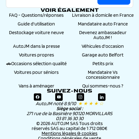
VOIR ÉGALEMENT
FAQ - Questions/réponses
Livraison à domicile en France
Guide d'utilisation
Mandataire auto France
Destockage voiture neuve
Devenez ambassadeur
AutoJM !
AutoJM dans la presse
Véhicules d'occasion
Voitures propres
Garage auto Belfort
🚗Occasions sélection qualité
Petits prix
Voitures pour séniors
Mandataire Vs
concessionnaire
Vans à aménager
Qui sommes-nous ?
SUIVEZ-NOUS
AutoJM noté 8.9/10
★ ★ ★ ★ ☆
Siège social :
271 rue de la Basinière 90120 MORVILLARS
03 81 36 30 30
© 2026 AUTOJM SAS Tous droits
réservés SAS au capital de 1 712 080€
Mentions légales & cookies
Conditions générales de vente